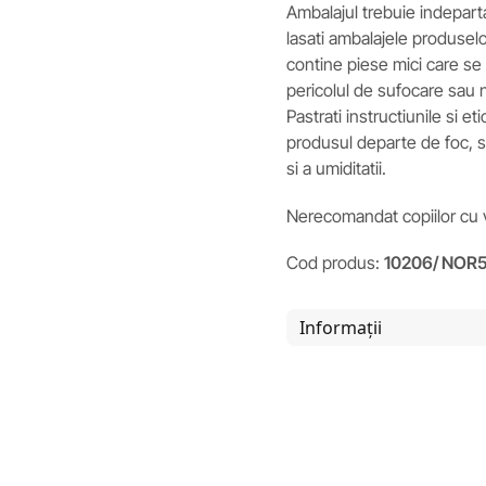
Ambalajul trebuie indeparta
lasati ambalajele produsel
contine piese mici care se 
pericolul de sufocare sau nu
Pastrati instructiunile si et
produsul departe de foc, si 
si a umiditatii.
Nerecomandat copiilor cu v
Cod produs:
10206/ NOR
Informații