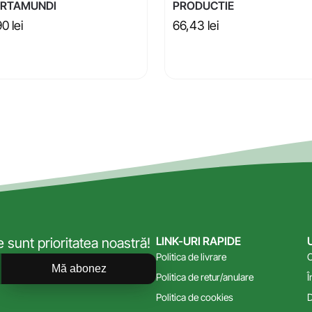
RTAMUNDI
PRODUCTIE
90
lei
66,43
lei
LINK-URI RAPIDE
sunt prioritatea noastră!
Politica de livrare
C
Mă abonez
Politica de retur/anulare
Î
Politica de cookies
D