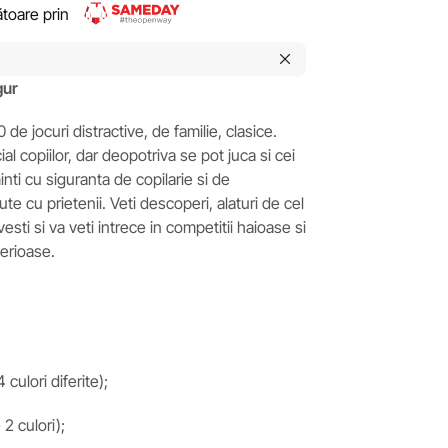
rătoare prin
gur
 de jocuri distractive, de familie, clasice.
l copiilor, dar deopotriva se pot juca si cei
inti cu siguranta de copilarie si de
 cu prietenii. Veti descoperi, alaturi de cel
sti si va veti intrece in competitii haioase si
serioase.
 culori diferite);
2 culori);