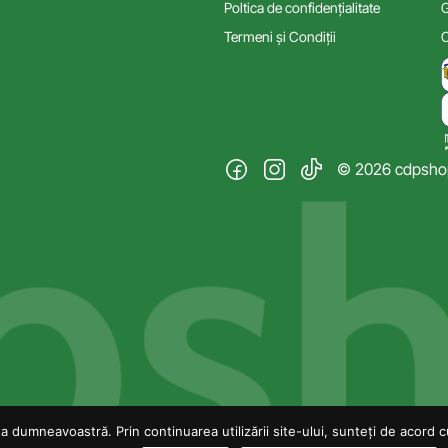
Poltica de confidențialitate
G
Termeni și Condiții
C
© 2026 cdpshop.
 dumneavoastră. Prin continuarea utilizării site-ului, sunteți de acord cu 