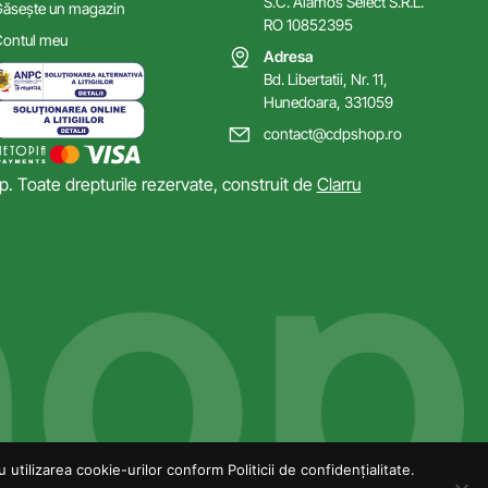
S.C. Alamos Select S.R.L.
ăsește un magazin
RO 10852395
ontul meu
Adresa
Bd. Libertatii, Nr. 11,
Hunedoara, 331059
contact@cdpshop.ro
 Toate drepturile rezervate, construit de
Clarru
utilizarea cookie-urilor conform Politicii de confidențialitate.