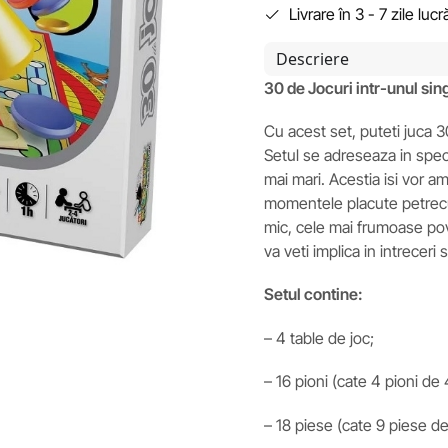
Livrare în 3 - 7 zile luc
Descriere
30 de Jocuri intr-unul sin
Cu acest set, puteti juca 30
Setul se adreseaza in specia
mai mari. Acestia isi vor am
momentele placute petrecute
mic, cele mai frumoase pove
va veti implica in intreceri 
Setul contine:
– 4 table de joc;
– 16 pioni (cate 4 pioni de 4
– 18 piese (cate 9 piese de 