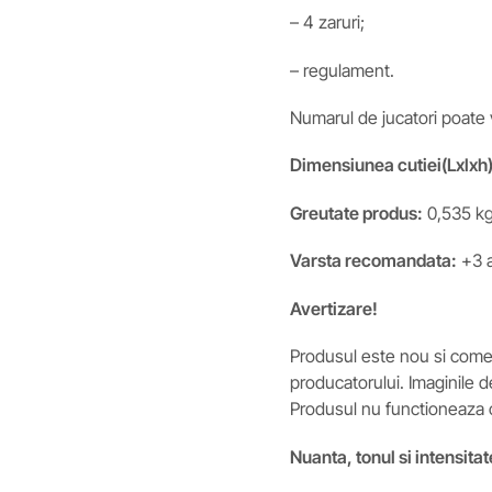
– 4 zaruri;
– regulament.
Numarul de jucatori poate va
Dimensiunea cutiei(Lxlxh)
Greutate produs:
0,535 k
Varsta recomandata:
+3 a
Avertizare!
Produsul este nou si comerc
producatorului. Imaginile d
Produsul nu functioneaza c
Nuanta, tonul si intensitat