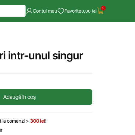
0
Contul meu
Favorite
0,00
lei
i intr-unul singur
Adaugă în coș
it la comenzi >
300 lei
!
ur