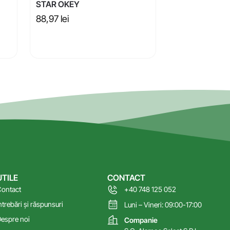
STAR OKEY
88,97
lei
UTILE
CONTACT
ontact
+40 748 125 052
ntrebări și răspunsuri
Luni – Vineri: 09:00-17:00
espre noi
Companie