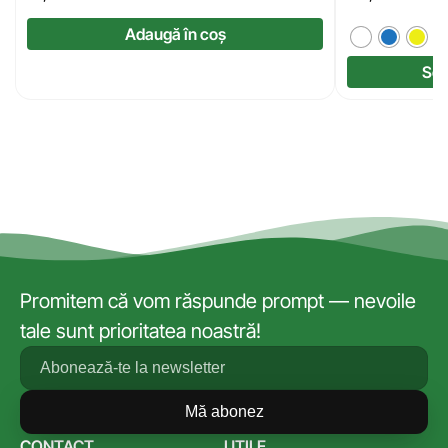
Adaugă în coș
Sel
Promitem că vom răspunde prompt — nevoile
tale sunt prioritatea noastră!
Mă abonez
CONTACT
UTILE