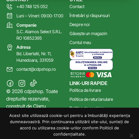
+40 748 125 052
Contact
Întrebări și răspunsuri
Luni – Vineri: 09:00-17:00
Despre noi
Companie
S.C. Alamos Select S.R.L.
Găsește un magazin
RO 10852395
Contul meu
Adresa
Bd. Libertatii, Nr. 11,
Hunedoara, 331059
contact@cdpshop.ro
LINK-URI RAPIDE
Politica de livrare
© 2026 cdpshop. Toate
drepturile rezervate,
Politica de retur/anulare
construit de
Clarru
Politica de cookies
Acest site utilizează cookie-uri pentru a îmbunătăți experiența
Poltica de confidențialitate
dumneavoastră. Prin continuarea utilizării site-ului, sunteți de
Termeni și Condiții
acord cu utilizarea cookie-urilor conform Politicii de
confidențialitate.