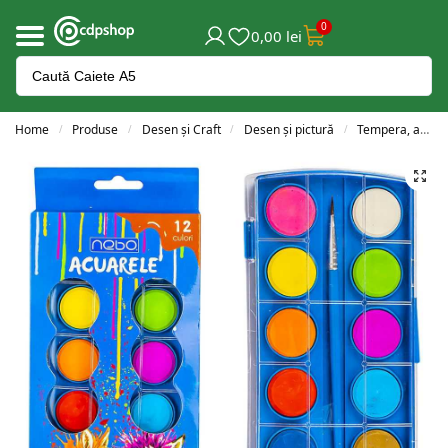
0
0,00
lei
Home
Produse
Desen și Craft
Desen și pictură
Tempera, acuarele și guașe
/
/
/
/