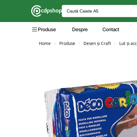
Produse
Despre
Contact
Home
Produse
Desen și Craft
Lut și ac
/
/
/