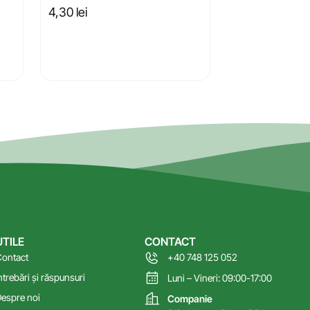
4,30
lei
UTILE
CONTACT
ontact
+40 748 125 052
ntrebări și răspunsuri
Luni – Vineri: 09:00-17:00
espre noi
Companie