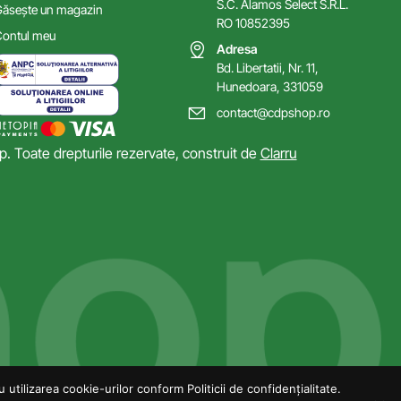
S.C. Alamos Select S.R.L.
ăsește un magazin
RO 10852395
ontul meu
Adresa
Bd. Libertatii, Nr. 11,
Hunedoara, 331059
contact@cdpshop.ro
 Toate drepturile rezervate, construit de
Clarru
utilizarea cookie-urilor conform Politicii de confidențialitate.