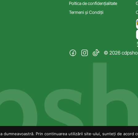
Poltica de confidențialitate
G
Termeni și Condiții
C
© 2026 cdpshop.
 dumneavoastră. Prin continuarea utilizării site-ului, sunteți de acord cu 