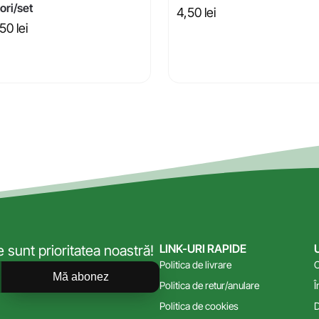
ori/set
4,50
lei
,50
lei
LINK-URI RAPIDE
sunt prioritatea noastră!
Politica de livrare
C
Mă abonez
Politica de retur/anulare
Î
Politica de cookies
D