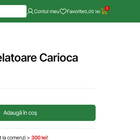
0
Contul meu
Favorite
0,00
lei
latoare Carioca
Adaugă în coș
it la comenzi >
300 lei
!