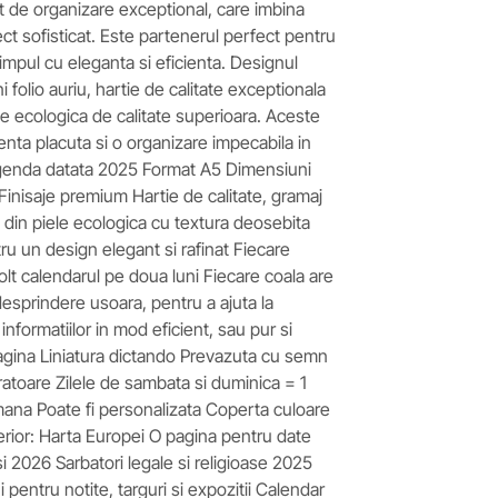
 de organizare exceptional, care imbina
ct sofisticat. Este partenerul perfect pentru
 timpul cu eleganta si eficienta. Designul
folio auriu, hartie de calitate exceptionala
le ecologica de calitate superioara. Aceste
enta placuta si o organizare impecabila in
: Agenda datata 2025 Format A5 Dimensiuni
Finisaje premium Hartie de calitate, gramaj
in piele ecologica cu textura deosebita
ru un design elegant si rafinat Fiecare
olt calendarul pe doua luni Fiecare coala are
desprindere usoara, pentru a ajuta la
informatiilor in mod eficient, sau pur si
agina Liniatura dictando Prevazuta cu semn
cratoare Zilele de sambata si duminica = 1
omana Poate fi personalizata Coperta culoare
terior: Harta Europei O pagina pentru date
 2026 Sarbatori legale si religioase 2025
 pentru notite, targuri si expozitii Calendar