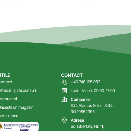
UTILE
CONTACT
ontact
+40 748 125 052
ntrebări și răspunsuri
Luni – Vineri: 09:00-17:00
espre noi
Companie
S.C. Alamos Select S.R.L.
ăsește un magazin
RO 10852395
ontul meu
Adresa
Bd. Libertatii, Nr. 11,