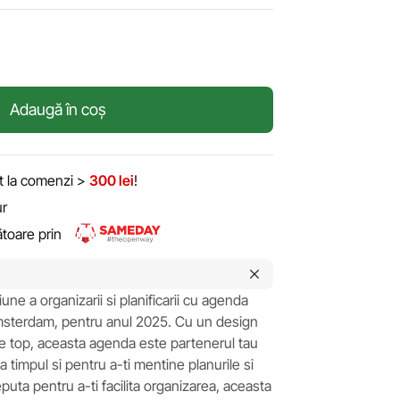
Adaugă în coș
it la comenzi >
300 lei
!
ur
rătoare prin
e a organizarii si planificarii cu agenda
sterdam, pentru anul 2025. Cu un design
 de top, aceasta agenda este partenerul tau
a timpul si pentru a-ti mentine planurile si
uta pentru a-ti facilita organizarea, aceasta