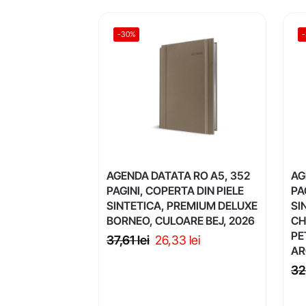
-30%
AGENDA DATATA RO A5, 352
AG
PAGINI, COPERTA DIN PIELE
PA
SINTETICA, PREMIUM DELUXE
SI
BORNEO, CULOARE BEJ, 2026
CH
PE
37,61
lei
26,33
lei
AR
32