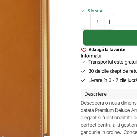
5 în stoc
Adaugă la favorite
Informații
Transportul este gratu
30 de zile drept de ret
Livrare în 3 - 7 zile luc
Descriere
Descopera o noua dimensiun
datata Premium Deluxe Am
elegant si functionalitate
perfect pentru a-ti gestion
gandurile in ordine. Concep