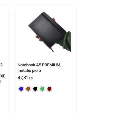
52
Notebook A5 PREMIUM,
E
imitatie piele
UXE
47,81
lei
6