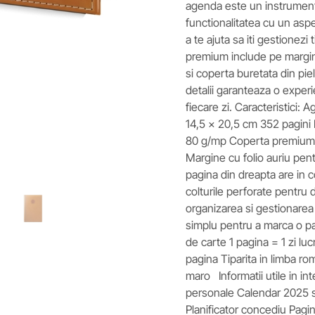
agenda este un instrument
functionalitatea cu un aspe
a te ajuta sa iti gestionezi
premium include pe margini 
si coperta buretata din pie
detalii garanteaza o experi
fiecare zi. Caracteristici
14,5 x 20,5 cm 352 pagini 
80 g/mp Coperta premium d
Margine cu folio auriu pent
pagina din dreapta are in c
colturile perforate pentru 
organizarea si gestionarea 
simplu pentru a marca o p
de carte 1 pagina = 1 zi lu
pagina Tiparita in limba r
maro Informatii utile in in
personale Calendar 2025 si
Planificator concediu Pagini