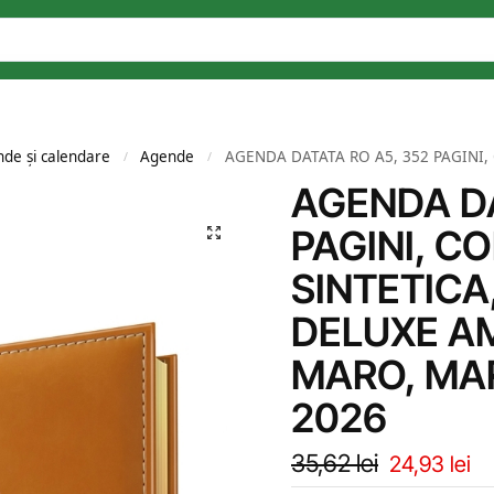
de și calendare
Agende
AGENDA DATATA RO A5, 352 PAGINI, COPERTA DIN PIELE S
/
/
AGENDA DA
PAGINI, CO
SINTETICA
DELUXE A
MARO, MAR
2026
35,62
lei
24,93
lei