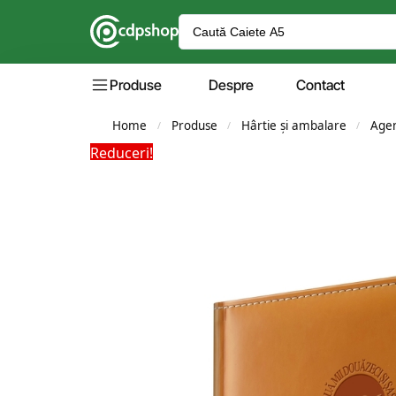
Produse
Despre
Contact
Home
Produse
Hârtie și ambalare
Agen
/
/
/
Reduceri!