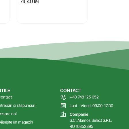
74,40
lei
UTILE
CONTACT
ontact
+40 748 125 052
ntrebări și răspunsuri
Luni – Vineri: 09:00-17:00
espre noi
Companie
S.C. Alamos Select S.R.L.
ăsește un magazin
RO 10852395