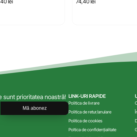
,40
lei
74,40
lei
LINK-URI RAPIDE
sunt prioritatea noastră!
Politica de livrare
C
Mă abonez
Politica de retur/anulare
Î
Politica de cookies
D
Poltica de confidențialitate
G