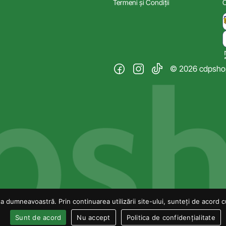
Termeni și Condiții
C
© 2026 cdpshop.
 dumneavoastră. Prin continuarea utilizării site-ului, sunteți de acord cu 
Sunt de acord
Nu accept
Politica de confidențialitate