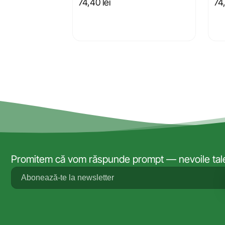
74,40
lei
74
Promitem că vom răspunde prompt — nevoile tale 