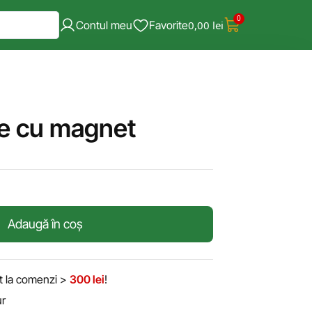
0
Contul meu
Favorite
0,00
lei
e cu magnet
Adaugă în coș
it la comenzi >
300 lei
!
ur