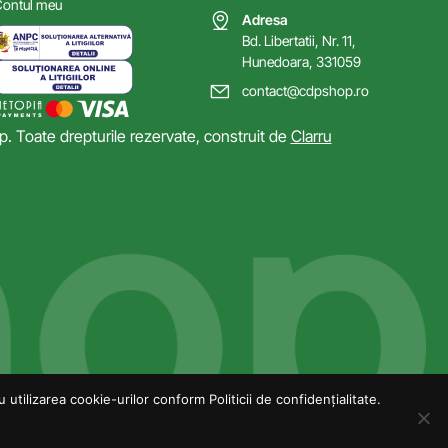
ontul meu
Adresa
Bd. Libertatii, Nr. 11,
Hunedoara, 331059
contact@cdpshop.ro
 Toate drepturile rezervate, construit de
Clarru
utilizarea cookie-urilor conform Politicii de confidențialitate.