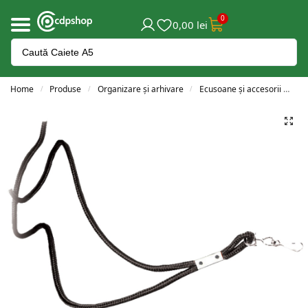
0
0,00
lei
Home
Produse
Organizare și arhivare
Ecusoane și accesorii
Ac
/
/
/