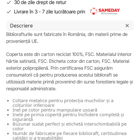
30 de zile drept de retur
Livrare în 3 - 7 zile lucrătoare prin
Descriere
Bibliorafturile sunt fabricate în România, din materii prime de
proveniență UE.
Coperta este din carton reciclat 100%, FSC. Materialul interior
hârtie satinată, FSC. Eticheta cotor din carton, FSC. Material
exterior polipropilenă. Prin certificarea FSC asigurăm
consumatorii că pentru producerea acestui biblioraft se
utilizează materie primă provenind din surse forestiere legale și
responsabil administrate.
Colțare metalice pentru protecția muchiilor și a
colțurilor inferioare
Inel pe cotor pentru manipulare ușoară
Inele pe prima copertă pentru închidere completă și
siguranță
Buzunar sudat perfect și etichetă interschimbabilă pe
cotor
Număr de fabricație pe fiecare biblioraft, certitudinea
calității și a trasabilității