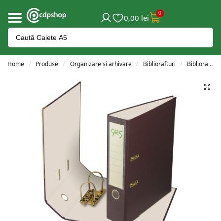
0
0,00
lei
Home
Produse
Organizare și arhivare
Bibliorafturi
Bibliorafturi A4
/
/
/
/