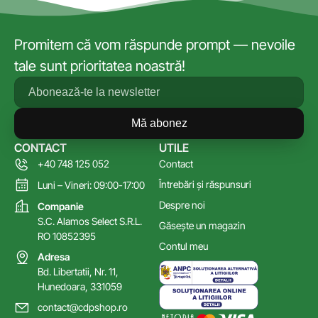
Promitem că vom răspunde prompt — nevoile
tale sunt prioritatea noastră!
Mă abonez
CONTACT
UTILE
+40 748 125 052
Contact
Întrebări și răspunsuri
Luni – Vineri: 09:00-17:00
Despre noi
Companie
S.C. Alamos Select S.R.L.
Găsește un magazin
RO 10852395
Contul meu
Adresa
Bd. Libertatii, Nr. 11,
Hunedoara, 331059
contact@cdpshop.ro