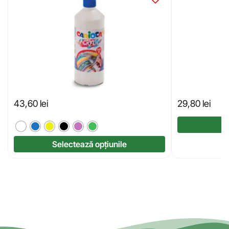
43,60
lei
29,80
lei
Selectează opțiunile