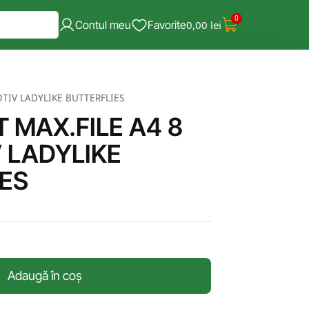
0
Contul meu
Favorite
0,00
lei
OTIV LADYLIKE BUTTERFLIES
T MAX.FILE A4 8
 LADYLIKE
IES
Adaugă în coș