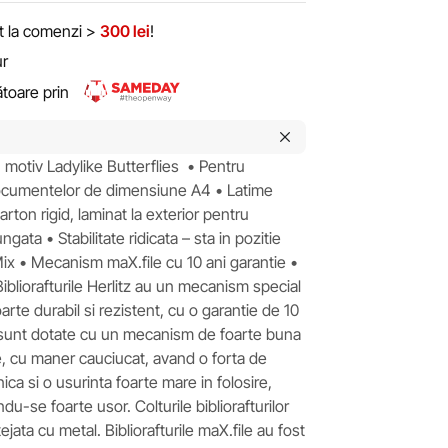
it la comenzi >
300 lei
!
ur
rătoare prin
, motiv Ladylike Butterflies • Pentru
documentelor de dimensiune A4 • Latime
arton rigid, laminat la exterior pentru
ungata • Stabilitate ridicata – sta in pozitie
Mix • Mecanism maX.file cu 10 ani garantie •
Bibliorafturile Herlitz au un mecanism special
arte durabil si rezistent, cu o garantie de 10
ile sunt dotate cu un mecanism de foarte buna
e, cu maner cauciucat, avand o forta de
ca si o usurinta foarte mare in folosire,
u-se foarte usor. Colturile bibliorafturilor
jata cu metal. Bibliorafturile maX.file au fost