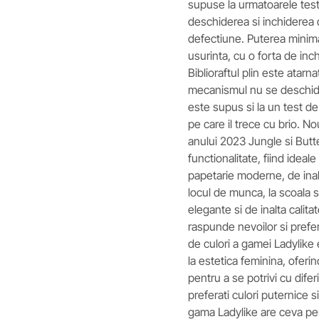
supuse la urmatoarele test
deschiderea si inchiderea d
defectiune. Puterea minima 
usurinta, cu o forta de inc
Biblioraftul plin este atarna
mecanismul nu se deschide
este supus si la un test de
pe care il trece cu brio. N
anului 2023 Jungle si Butte
functionalitate, fiind idea
papetarie moderne, de inalta
locul de munca, la scoala
elegante si de inalta calit
raspunde nevoilor si prefer
de culori a gamei Ladylike 
la estetica feminina, oferin
pentru a se potrivi cu difer
preferati culori puternice s
gama Ladylike are ceva pen