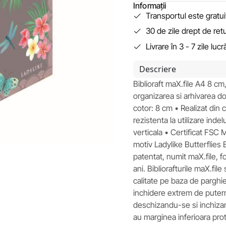
Informații
Transportul este gratu
30 de zile drept de ret
Livrare în 3 - 7 zile luc
Descriere
Biblioraft maX.file A4 8 cm
organizarea si arhivarea 
cotor: 8 cm • Realizat din c
rezistenta la utilizare indel
verticala • Certificat FSC 
motiv Ladylike Butterflies 
patentat, numit maX.file, fo
ani. Bibliorafturile maX.f
calitate pe baza de parghi
inchidere extrem de puterni
deschizandu-se si inchizand
au marginea inferioara prote