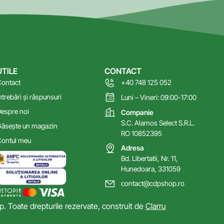
UTILE
CONTACT
ontact
+40 748 125 052
ntrebări și răspunsuri
Luni – Vineri: 09:00-17:00
espre noi
Companie
S.C. Alamos Select S.R.L.
ăsește un magazin
RO 10852395
ontul meu
Adresa
Bd. Libertatii, Nr. 11,
Hunedoara, 331059
contact@cdpshop.ro
 Toate drepturile rezervate, construit de
Clarru