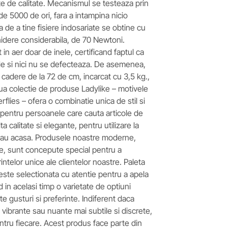
e de calitate. Mecanismul se testeaza prin
e 5000 de ori, fara a intampina nicio
de a tine fisiere indosariate se obtine cu
hidere considerabila, de 70 Newtoni.
t in aer doar de inele, certificand faptul ca
 si nici nu se defecteaza. De asemenea,
 cadere de la 72 de cm, incarcat cu 3,5 kg.,
oua colectie de produse Ladylike – motivele
rflies – ofera o combinatie unica de stil si
le pentru persoanele care cauta articole de
 calitate si elegante, pentru utilizare la
 sau acasa. Produsele noastre moderne,
ate, sunt concepute special pentru a
intelor unice ale clientelor noastre. Paleta
este selectionata cu atentie pentru a apela
d in acelasi timp o varietate de optiuni
ite gusturi si preferinte. Indiferent daca
i vibrante sau nuante mai subtile si discrete,
tru fiecare. Acest produs face parte din