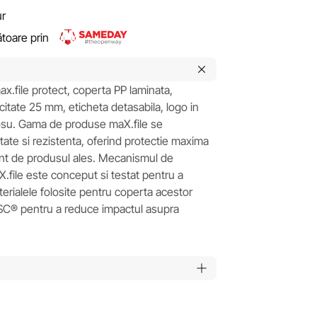
ur
rătoare prin
x.file protect, coperta PP laminata,
itate 25 mm, eticheta detasabila, logo in
 rosu. Gama de produse maX.file se
tate si rezistenta, oferind protectie maxima
ent de produsul ales. Mecanismul de
X.file este conceput si testat pentru a
materialele folosite pentru coperta acestor
FSC® pentru a reduce impactul asupra