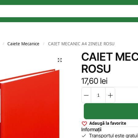
Caiete Mecanice
CAIET MECANIC A4 2INELE ROSU
/
/
CAIET MEC
ROSU
17,60
lei
Adaugă la favorite
Informații
Transportul este gratu