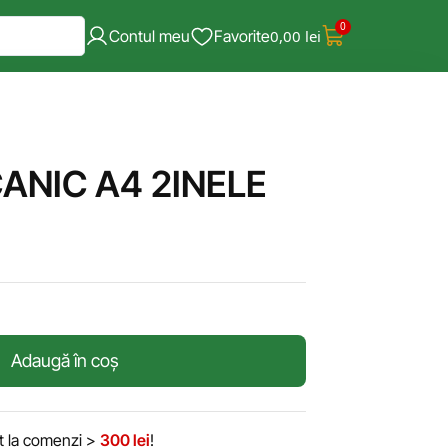
0
Contul meu
Favorite
0,00
lei
ANIC A4 2INELE
Adaugă în coș
it la comenzi >
300 lei
!