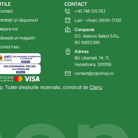
UTILE
CONTACT
ontact
+40 748 125 052
ntrebări și răspunsuri
Luni – Vineri: 09:00-17:00
espre noi
Companie
S.C. Alamos Select S.R.L.
ăsește un magazin
RO 10852395
ontul meu
Adresa
Bd. Libertatii, Nr. 11,
Hunedoara, 331059
contact@cdpshop.ro
 Toate drepturile rezervate, construit de
Clarru