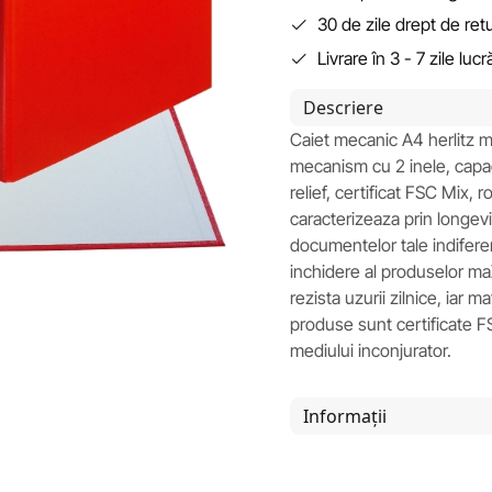
30 de zile drept de ret
Livrare în 3 - 7 zile luc
Descriere
Caiet mecanic A4 herlitz ma
mecanism cu 2 inele, capac
relief, certificat FSC Mix,
caracterizeaza prin longevi
documentelor tale indifer
inchidere al produselor ma
rezista uzurii zilnice, iar 
produse sunt certificate 
mediului inconjurator.
Informații