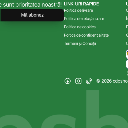
LINK-URI RAPIDE
sunt prioritatea noastră!
Politica de livrare
C
Mă abonez
Politica de retur/anulare
Î
Politica de cookies
D
Poltica de confidențialitate
G
Termeni și Condiții
C
© 2026 cdpshop.