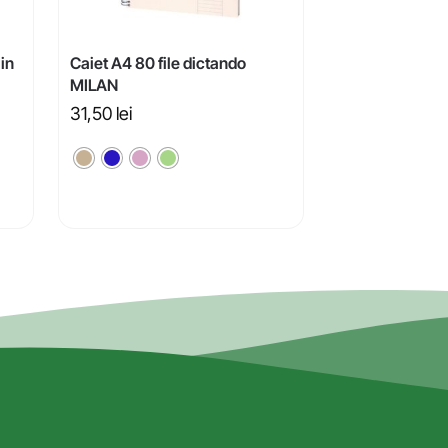
lin
Caiet A4 80 file dictando
MILAN
31,50
lei