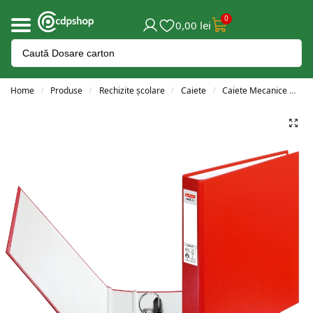
0
0,00
lei
Home
Produse
Rechizite școlare
Caiete
Caiete Mecanice
C
/
/
/
/