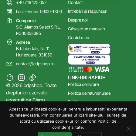
+40 748 125 052
Contact
Întrebări și răspunsuri
Luni – Vineri: 09:00-17:00
Despre noi
Companie
S.C. Alamos Select S.R.L.
Găsește un magazin
RO 10852395
Contul meu
Adresa
Bd. Libertatii, Nr. 11,
Hunedoara, 331059
contact@cdpshop.ro
LINK-URI RAPIDE
Politica de livrare
© 2026 cdpshop. Toate
drepturile rezervate,
Politica de retur/anulare
construit de
Clarru
Politica de cookies
Acest site utilizează cookie-uri pentru a îmbunătăți experiența
Poltica de confidențialitate
dumneavoastră. Prin continuarea utilizării site-ului, sunteți de
Termeni și Condiții
acord cu utilizarea cookie-urilor conform Politicii de
confidențialitate.