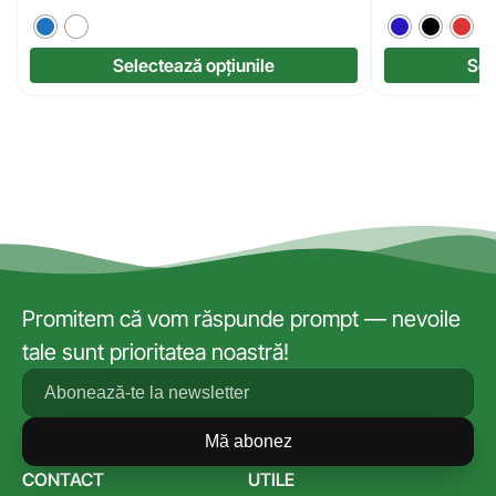
Selectează opțiunile
Sel
Promitem că vom răspunde prompt — nevoile
tale sunt prioritatea noastră!
Mă abonez
CONTACT
UTILE