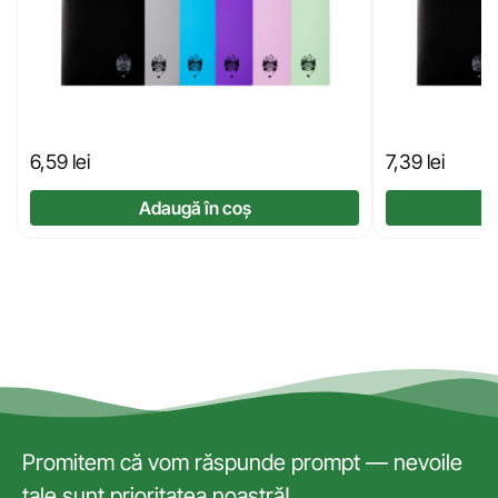
6,59
lei
7,39
lei
Adaugă în coș
Promitem că vom răspunde prompt — nevoile
tale sunt prioritatea noastră!