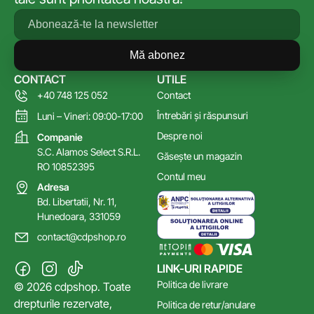
Mă abonez
CONTACT
UTILE
+40 748 125 052
Contact
Întrebări și răspunsuri
Luni – Vineri: 09:00-17:00
Despre noi
Companie
S.C. Alamos Select S.R.L.
Găsește un magazin
RO 10852395
Contul meu
Adresa
Bd. Libertatii, Nr. 11,
Hunedoara, 331059
contact@cdpshop.ro
LINK-URI RAPIDE
Politica de livrare
© 2026 cdpshop. Toate
drepturile rezervate,
Politica de retur/anulare