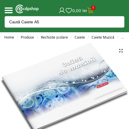
0
0,00
lei
Home
Produse
Rechizite școlare
Caiete
Caiete Muzică
Caiet
/
/
/
/
/