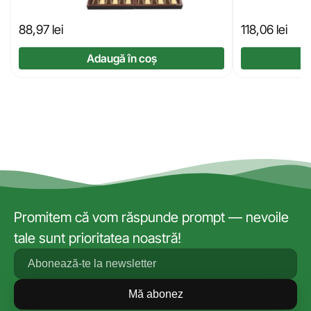
88,97
lei
118,06
lei
Adaugă în coș
Promitem că vom răspunde prompt — nevoile
tale sunt prioritatea noastră!
Mă abonez