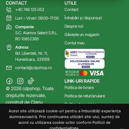
CONTACT
UTILE
+40 748 125 052
Contact
Întrebări și răspunsuri
Luni – Vineri: 09:00-17:00
Despre noi
Companie
S.C. Alamos Select S.R.L.
Găsește un magazin
RO 10852395
Contul meu
Adresa
Bd. Libertatii, Nr. 11,
Hunedoara, 331059
contact@cdpshop.ro
LINK-URI RAPIDE
Politica de livrare
© 2026 cdpshop. Toate
drepturile rezervate,
Politica de retur/anulare
construit de
Clarru
Politica de cookies
Acest site utilizează cookie-uri pentru a îmbunătăți experiența
Poltica de confidențialitate
dumneavoastră. Prin continuarea utilizării site-ului, sunteți de
Termeni și Condiții
acord cu utilizarea cookie-urilor conform Politicii de
confidențialitate.