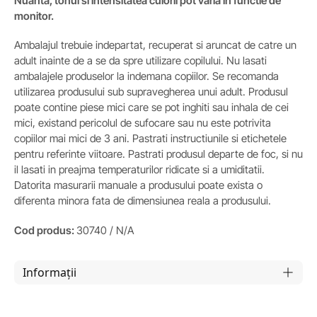
Nuanta, tonul si intensitatea culorii pot varia in functie de
monitor.
Ambalajul trebuie indepartat, recuperat si aruncat de catre un
adult inainte de a se da spre utilizare copilului. Nu lasati
ambalajele produselor la indemana copiilor. Se recomanda
utilizarea produsului sub supravegherea unui adult. Produsul
poate contine piese mici care se pot inghiti sau inhala de cei
mici, existand pericolul de sufocare sau nu este potrivita
copiilor mai mici de 3 ani. Pastrati instructiunile si etichetele
pentru referinte viitoare. Pastrati produsul departe de foc, si nu
il lasati in preajma temperaturilor ridicate si a umiditatii.
Datorita masurarii manuale a produsului poate exista o
diferenta minora fata de dimensiunea reala a produsului.
Cod produs:
30740 / N/A
Informații