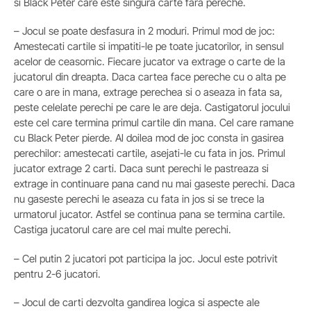
si Black Peter care este singura carte fara pereche.
– Jocul se poate desfasura in 2 moduri. Primul mod de joc:
Amestecati cartile si impatiti-le pe toate jucatorilor, in sensul
acelor de ceasornic. Fiecare jucator va extrage o carte de la
jucatorul din dreapta. Daca cartea face pereche cu o alta pe
care o are in mana, extrage perechea si o aseaza in fata sa,
peste celelate perechi pe care le are deja. Castigatorul jocului
este cel care termina primul cartile din mana. Cel care ramane
cu Black Peter pierde. Al doilea mod de joc consta in gasirea
perechilor: amestecati cartile, asejati-le cu fata in jos. Primul
jucator extrage 2 carti. Daca sunt perechi le pastreaza si
extrage in continuare pana cand nu mai gaseste perechi. Daca
nu gaseste perechi le aseaza cu fata in jos si se trece la
urmatorul jucator. Astfel se continua pana se termina cartile.
Castiga jucatorul care are cel mai multe perechi.
– Cel putin 2 jucatori pot participa la joc. Jocul este potrivit
pentru 2-6 jucatori.
– Jocul de carti dezvolta gandirea logica si aspecte ale