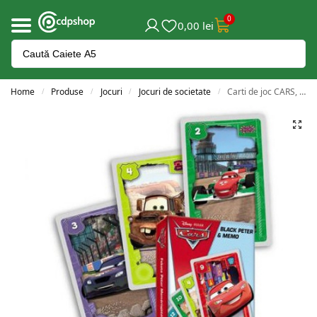
0
0,00
lei
Home
Produse
Jocuri
Jocuri de societate
Carti de joc CARS, 2 in 1 – CARTAMUNDI
/
/
/
/