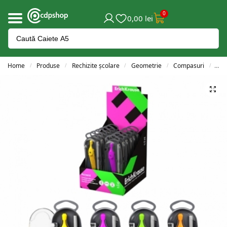
0
0,00
lei
Home
Produse
Rechizite școlare
Geometrie
Compasuri
Com
/
/
/
/
/