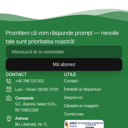
Promitem că vom răspunde prompt — nevoile
tale sunt prioritatea noastră!
Mă abonez
CONTACT
UTILE
+40 748 125 052
Contact
Întrebări și răspunsuri
Luni – Vineri: 09:00-17:00
Despre noi
Companie
S.C. Alamos Select S.R.L.
Găsește un magazin
RO 10852395
Contul meu
Adresa
Bd. Libertatii, Nr. 11,