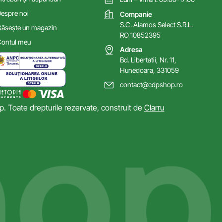
espre noi
Companie
S.C. Alamos Select S.R.L.
ăsește un magazin
RO 10852395
ontul meu
Adresa
Bd. Libertatii, Nr. 11,
Hunedoara, 331059
contact@cdpshop.ro
 Toate drepturile rezervate, construit de
Clarru