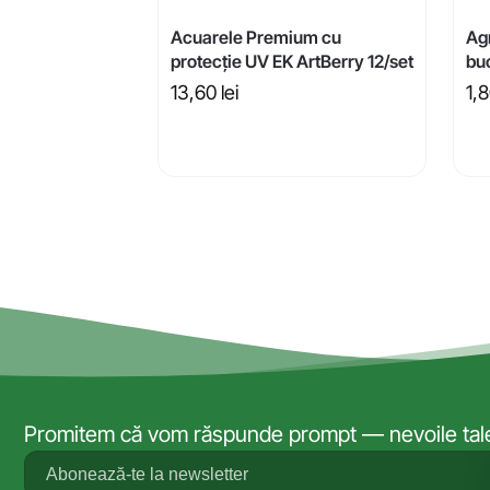
Acuarele Premium cu
Ag
protecție UV EK ArtBerry 12/set
bu
13,60
lei
1,
Promitem că vom răspunde prompt — nevoile tale 