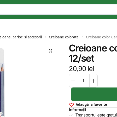
eioane, carioci și accesorii
Creioane colorate
Creioane color Car
/
/
Creioane co
12/set
20,90
lei
Adaugă la favorite
Informații
Transportul este gratu