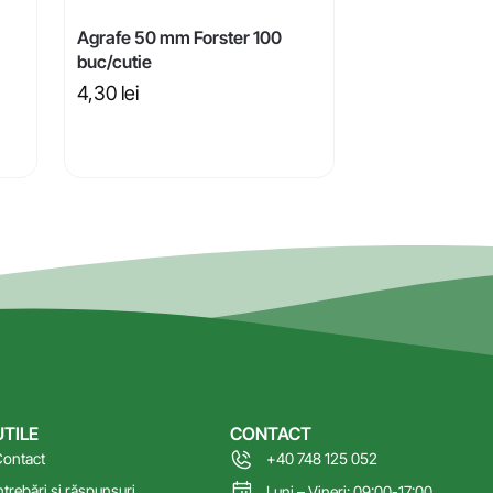
Agrafe 50 mm Forster 100
buc/cutie
4,30
lei
UTILE
CONTACT
ontact
+40 748 125 052
ntrebări și răspunsuri
Luni – Vineri: 09:00-17:00