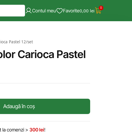
0
Contul meu
Favorite
0,00
lei
ioca Pastel 12/set
lor Carioca Pastel
Adaugă în coș
it la comenzi >
300 lei
!