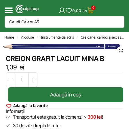
0
0,00
lei
Home
Produse
Instrumente de scris
Creioane, carioci și accesorii
/
/
/
CREION GRAFIT LACUIT MINA B
1,09
lei
Adaugă în coș
Adaugă la favorite
Informații
Transportul este gratuit la comenzi >
300 lei
!
30 de zile drept de retur