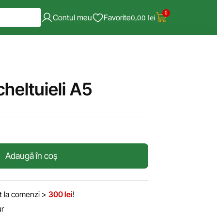
0
Contul meu
Favorite
0,00
lei
heltuieli A5
Adaugă în coș
it la comenzi >
300 lei
!
ur