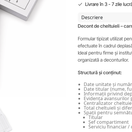
Livrare în 3 - 7 zile luc
Descriere
Decont de cheltuieli – carn
Formular tipizat utilizat pen
efectuate în cadrul deplasăr
Ideal pentru firme și instit
organizată a deconturilor.
Structură și conținut:
Date unitate și număr
Date titular (nume, fu
Informații privind dep
Evidența avansurilor 
Centralizator cheltuie
Total cheltuieli și dif
Spații pentru semnătu
Titular
Șef compartiment
Serviciu financiar / 