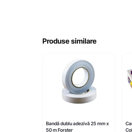
Produse similare
Bandă dublu adezivă 25 mm x
Car
50 m Forster
Col