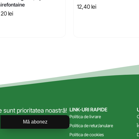
irefontaine
12,40
lei
,20
lei
LINK-URI RAPIDE
sunt prioritatea noastră!
Politica de livrare
C
Mă abonez
Politica de retur/anulare
Î
Politica de cookies
D