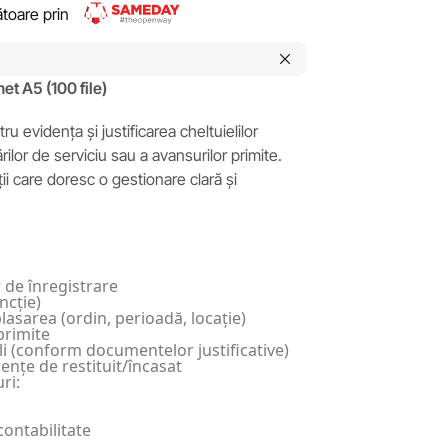
rătoare prin
et A5 (100 file)
tru evidența și justificarea cheltuielilor
ilor de serviciu sau a avansurilor primite.
uții care doresc o gestionare clară și
 de înregistrare
ncție)
lasarea (ordin, perioadă, locație)
primite
li (conform documentelor justificative)
erențe de restituit/încasat
ri:
contabilitate