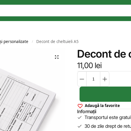
și personalizate
Decont de cheltuieli A5
/
Decont de c
11,00
lei
Adaugă la favorite
Informații
Transportul este gratu
30 de zile drept de ret