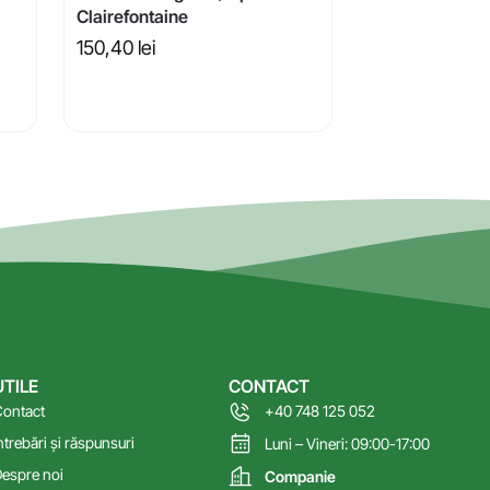
Clairefontaine
150,40
lei
UTILE
CONTACT
ontact
+40 748 125 052
ntrebări și răspunsuri
Luni – Vineri: 09:00-17:00
espre noi
Companie