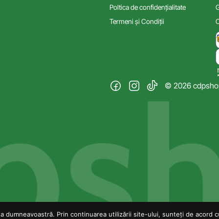
Poltica de confidențialitate
G
Termeni și Condiții
C
© 2026 cdpshop.
 dumneavoastră. Prin continuarea utilizării site-ului, sunteți de acord cu 