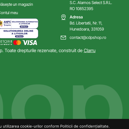
S.C. Alamos Select S.R.L.
ăsește un magazin
RO 10852395
ontul meu
Adresa
Bd. Libertatii, Nr. 11,
Hunedoara, 331059
contact@cdpshop.ro
 Toate drepturile rezervate, construit de
Clarru
utilizarea cookie-urilor conform Politicii de confidențialitate.