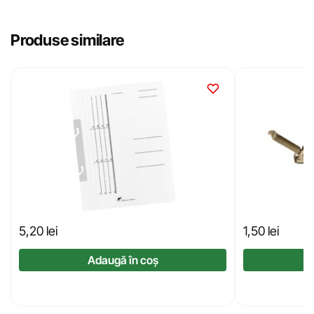
Produse similare
5,20
lei
1,50
lei
Adaugă în coș