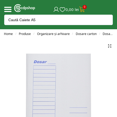
0
0,00
lei
Home
Produse
Organizare și arhivare
Dosare carton
Dosar carton cu șină
/
/
/
/