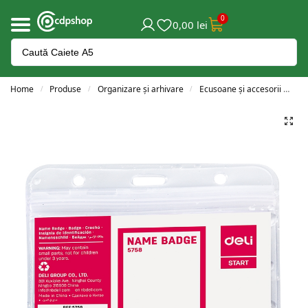
0
0,00
lei
Home
Produse
Organizare și arhivare
Ecusoane și accesorii
Ec
/
/
/