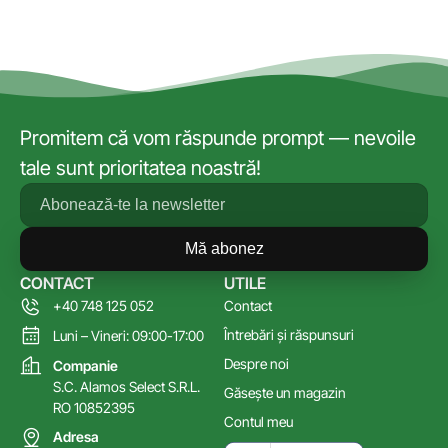
Promitem că vom răspunde prompt — nevoile
tale sunt prioritatea noastră!
Mă abonez
CONTACT
UTILE
+40 748 125 052
Contact
Întrebări și răspunsuri
Luni – Vineri: 09:00-17:00
Despre noi
Companie
S.C. Alamos Select S.R.L.
Găsește un magazin
RO 10852395
Contul meu
Adresa