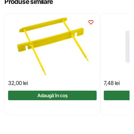
Produse similare
32,00
lei
7,48
lei
Adaugă în coș