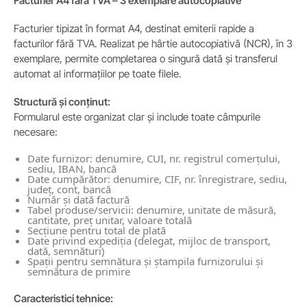
Facturier A4 fără TVA – 3 exemplare autocopiative
Facturier tipizat în format A4, destinat emiterii rapide a
facturilor fără TVA. Realizat pe hârtie autocopiativă (NCR), în 3
exemplare, permite completarea o singură dată și transferul
automat al informațiilor pe toate filele.
Structură și conținut:
Formularul este organizat clar și include toate câmpurile
necesare:
Date furnizor: denumire, CUI, nr. registrul comerțului,
sediu, IBAN, bancă
Date cumpărător: denumire, CIF, nr. înregistrare, sediu,
județ, cont, bancă
Număr și dată factură
Tabel produse/servicii: denumire, unitate de măsură,
cantitate, preț unitar, valoare totală
Secțiune pentru total de plată
Date privind expediția (delegat, mijloc de transport,
dată, semnături)
Spații pentru semnătura și ștampila furnizorului și
semnătura de primire
Caracteristici tehnice: