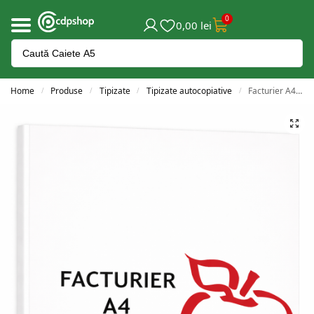
0
0,00
lei
Home
Produse
Tipizate
Tipizate autocopiative
Facturier A4 fără TVA 3 exemplare
/
/
/
/