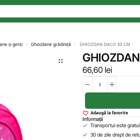
ane și genți
Ghiozdane grădiniță
GHIOZDAN DACO 30 CM
/
/
GHIOZDAN
66,60
lei
Adaugă la favorite
Informații
Transportul este gratu
30 de zile drept de ret