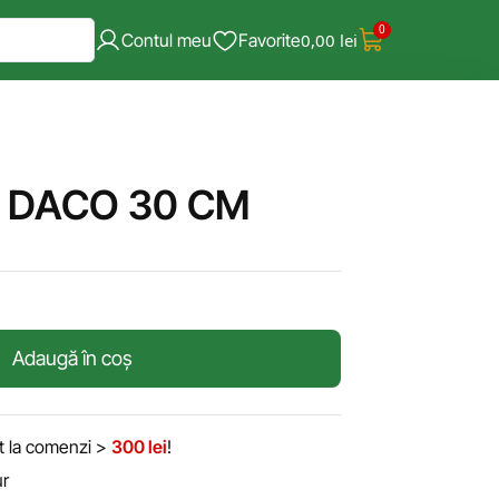
0
Contul meu
Favorite
0,00
lei
 DACO 30 CM
Adaugă în coș
it la comenzi >
300 lei
!
ur