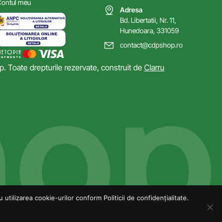
ontul meu
Adresa
Bd. Libertatii, Nr. 11,
Hunedoara, 331059
contact@cdpshop.ro
 Toate drepturile rezervate, construit de
Clarru
utilizarea cookie-urilor conform Politicii de confidențialitate.