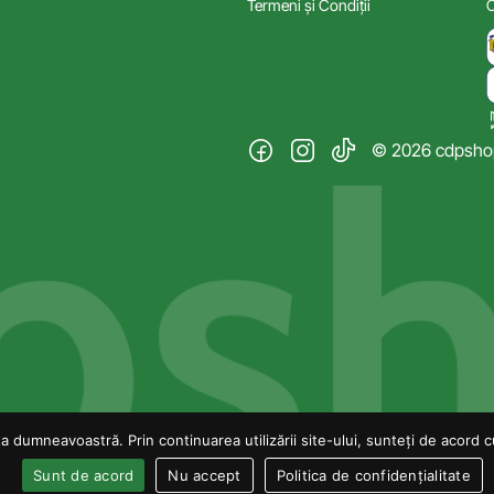
Termeni și Condiții
C
© 2026 cdpshop.
 dumneavoastră. Prin continuarea utilizării site-ului, sunteți de acord cu 
Sunt de acord
Nu accept
Politica de confidențialitate