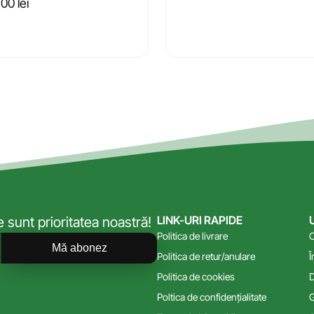
,00
lei
LINK-URI RAPIDE
sunt prioritatea noastră!
Politica de livrare
C
Mă abonez
Politica de retur/anulare
Î
Politica de cookies
D
Poltica de confidențialitate
G