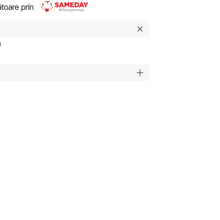
rătoare prin
m