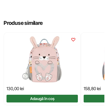
Produse similare
130,00
lei
158,80
lei
Adaugă în coș