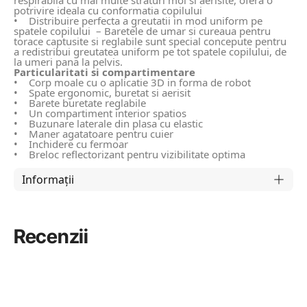
potrivire ideala cu conformatia copilului
• Distribuire perfecta a greutatii in mod uniform pe
spatele copilului – Baretele de umar si cureaua pentru
torace captusite si reglabile sunt special concepute pentru
a redistribui greutatea uniform pe tot spatele copilului, de
la umeri pana la pelvis.
Particularitati si compartimentare
• Corp moale cu o aplicatie 3D in forma de robot
• Spate ergonomic, buretat si aerisit
• Barete buretate reglabile
• Un compartiment interior spatios
• Buzunare laterale din plasa cu elastic
• Maner agatatoare pentru cuier
• Inchidere cu fermoar
• Breloc reflectorizant pentru vizibilitate optima
Informații
Recenzii