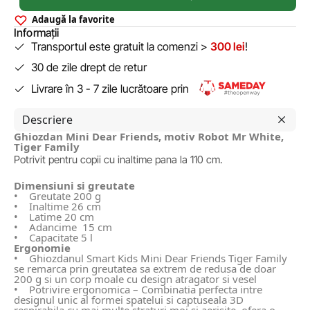
Adaugă la favorite
Informații
Transportul este gratuit la comenzi >
300 lei
!
30 de zile drept de retur
Livrare în 3 - 7 zile lucrătoare prin
Descriere
Ghiozdan Mini Dear Friends, motiv Robot Mr White,
Tiger Family
Potrivit pentru copii cu inaltime pana la 110 cm.
Dimensiuni si greutate
• Greutate 200 g
• Inaltime 26 cm
• Latime 20 cm
• Adancime 15 cm
• Capacitate 5 l
Ergonomie
• Ghiozdanul Smart Kids Mini Dear Friends Tiger Family
se remarca prin greutatea sa extrem de redusa de doar
200 g si un corp moale cu design atragator si vesel
• Potrivire ergonomica – Combinatia perfecta intre
designul unic al formei spatelui si captuseala 3D
respirabila cu mai multe straturi moi si aerisite, ofera o