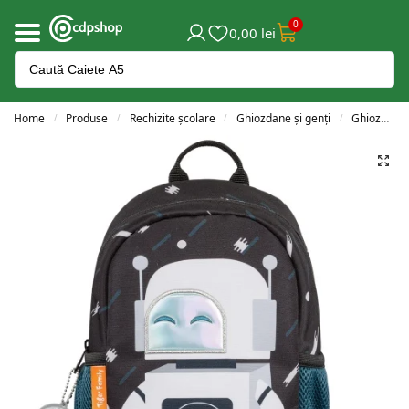
0
0,00
lei
Home
Produse
Rechizite școlare
Ghiozdane și genți
Ghiozdane grădiniță
/
/
/
/