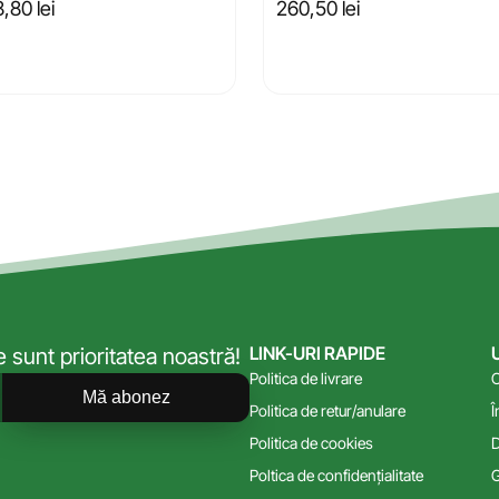
8,80
lei
260,50
lei
LINK-URI RAPIDE
sunt prioritatea noastră!
Politica de livrare
C
Mă abonez
Politica de retur/anulare
Î
Politica de cookies
D
Poltica de confidențialitate
G