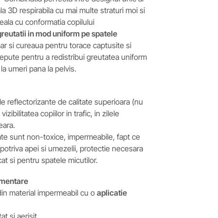
la 3D respirabila cu mai multe straturi moi si
ideala cu conformatia copilului
greutatii in mod uniform pe spatele
ar si cureaua pentru torace captusite si
cepute pentru a redistribui greutatea uniform
 la umeri pana la pelvis.
 reflectorizante de calitate superioara (nu
ibilitatea copiilor in trafic, in zilele
eara.
ate sunt non-toxice, impermeabile, fapt ce
potriva apei si umezelii, protectie necesara
cat si pentru spatele micutilor.
timentare
in material impermeabil cu o
aplicatie
 si aerisit