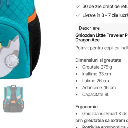
30 de zile drept de ret
Livrare în 3 - 7 zile luc
Descriere
Ghiozdan Little Traveler 
Dragon Ace
Potrivit pentru copii cu ina
Dimensiuni si greutate
• Greutate 275 g
• Inaltime 33 cm
• Latime 26 cm
• Adancime 16 cm
• Capacitate 8L
Ergonomie
• Ghiozdanul Smart Kids Mi
prin
greutatea sa extrem d
•
Potrivire ergonomica
–