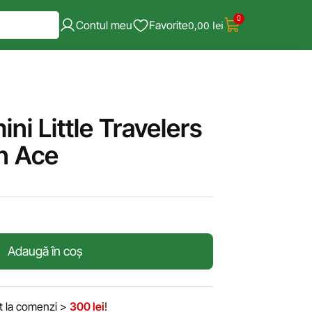
0
Contul meu
Favorite
0,00
lei
ni Little Travelers
n Ace
Adaugă în coș
it la comenzi >
300 lei
!