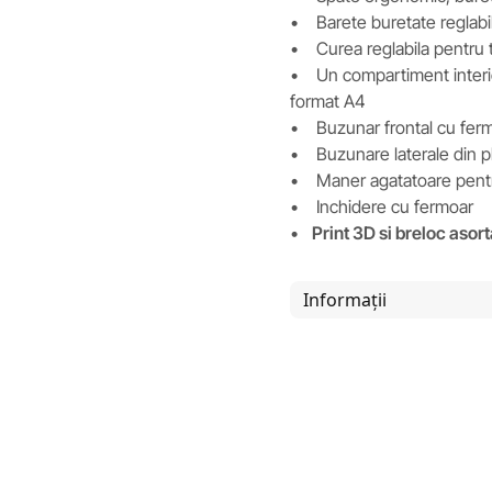
• Barete buretate reglabil
• Curea reglabila pentru 
• Un compartiment interior
format A4
• Buzunar frontal cu fer
• Buzunare laterale din pl
• Maner agatatoare pentr
• Inchidere cu fermoar
•
Print 3D si breloc asort
Informații