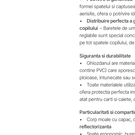
formei spatelui si captusea
aerisite, ofera o potrivire 
•
Distribuire perfecta a 
copilului
– Baretele de um
reglabile sunt special con
pe tot spatele copilului, de
Siguranta si durabilitate
• Ghiozdanul are materiale
contine PVC) care sporesc viz
ploioase, intunecate sau s
• Toate materialele utiliz
ofera protectia perfecta im
atat pentru carti si caiete, 
Particularitati si compar
• Corp moale cu capac, d
reflectorizanta
• Spate ergonomic, buretat