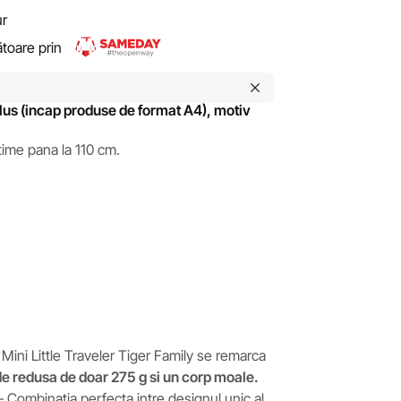
ur
rătoare prin
Plus (incap produse de format A4), motiv
ltime pana la 110 cm.
ni Little Traveler Tiger Family se remarca
e redusa de doar 275 g si un corp moale.
 Combinatia perfecta intre designul unic al