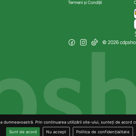
Termeni și Condiții
C
© 2026 cdpshop.
 dumneavoastră. Prin continuarea utilizării site-ului, sunteți de acord cu 
Sunt de acord
Nu accept
Politica de confidențialitate