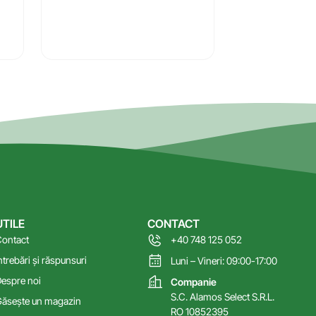
UTILE
CONTACT
ontact
+40 748 125 052
ntrebări și răspunsuri
Luni – Vineri: 09:00-17:00
espre noi
Companie
S.C. Alamos Select S.R.L.
ăsește un magazin
RO 10852395