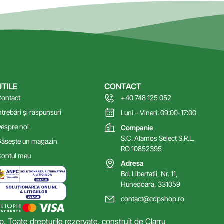
UTILE
CONTACT
ontact
+40 748 125 052
ntrebări și răspunsuri
Luni – Vineri: 09:00-17:00
espre noi
Companie
S.C. Alamos Select S.R.L.
ăsește un magazin
RO 10852395
ontul meu
Adresa
Bd. Libertatii, Nr. 11,
Hunedoara, 331059
contact@cdpshop.ro
 Toate drepturile rezervate, construit de
Clarru