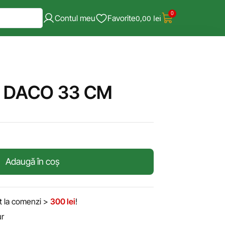
0
Contul meu
Favorite
0,00
lei
 DACO 33 CM
Adaugă în coș
it la comenzi >
300 lei
!
ur