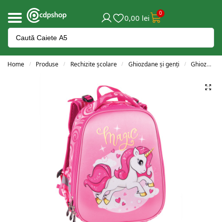
0
0,00
lei
Home
Produse
Rechizite școlare
Ghiozdane și genți
Ghiozdane clasele 0-2
/
/
/
/