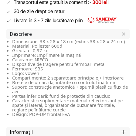
Transportul este gratuit la comenzi >
300 lei
!
30 de zile drept de retur
Livrare în 3 - 7 zile lucrătoare prin
Descriere
Dimensiune: 38 x 28 x 18 cm (extins 38 x 28 x 24 cm)
Material: Poliester 600d
Greutate: 0,97 kg
Imprimare: Imprimare la mașină
Catarame: NIFCO
Dispozitive de tragere pentru fermoar: metal
Fermoare: SBS
Logo: vowen
Compartimente: 2 separatoare principale + interioare
Bretele de umăr: da, întărite cu controlul înălțimii
Suport: construcție anatomică + spumă plasă cu flux de
aer
Partea inferioară: fund de protecție din cauciuc
Caracteristici suplimentare: material reflectorizant pe
spate și lateral, organizator de buzunare frontale,
reglare pe înălțime curele
Design: POP-UP frontal EVA
Informații