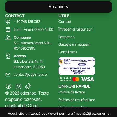
Mă abonez
CONTACT
UTILE
+40 748 125 052
Contact
Întrebări și răspunsuri
Luni – Vineri: 09:00-17:00
Despre noi
Companie
S.C. Alamos Select S.R.L.
Găsește un magazin
RO 10852395
Contul meu
Adresa
Bd. Libertatii, Nr. 11,
Hunedoara, 331059
contact@cdpshop.ro
LINK-URI RAPIDE
Politica de livrare
© 2026 cdpshop. Toate
drepturile rezervate,
Politica de retur/anulare
construit de
Clarru
Politica de cookies
Acest site utilizează cookie-uri pentru a îmbunătăți experiența
Poltica de confidențialitate