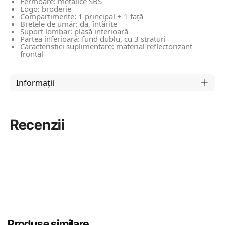
Fermoare: metalice SBS
Logo: broderie
Compartimente: 1 principal + 1 față
Bretele de umăr: da, întărite
Suport lombar: plasă interioară
Partea inferioară: fund dublu, cu 3 straturi
Caracteristici suplimentare: material reflectorizant
frontal
Informații
Recenzii
Produse similare