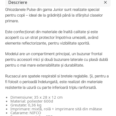
Descriere
Ghiozdanele Pulse din gama Junior sunt realizate special
pentru copii – ideal de la grădiniță până la sfârșitul claselor
primare.
Este confecționat din materiale de înaltă calitate și este
acoperit cu un strat protector împotriva umezelii, având
elemente reflectorizante, pentru vizibilitate sporită.
Modelul are un compartiment principal, un buzunar frontal
pentru accesorii mici și două buzunare laterale cu plasă dublă
pentru o mai mare extensibilitate și durabilitate.
Rucsacul are spatele respirabil si bretele reglabile. Și, pentru a
fi folosit o perioadă îndelungată, este realizat din materiale
rezistente la uzură cu parte inferioară triplu ranforsată.
Dimensiune: 35 x 28 x 12 cm
Material: poliester 600d
Greutate: 0,36 kg
Imprimare: mixtă, rolă + imprimare sită din mătase
Catarame: NIFCO