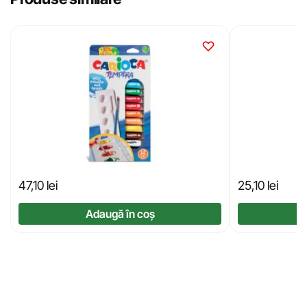
47,10
lei
25,10
lei
Adaugă în coș