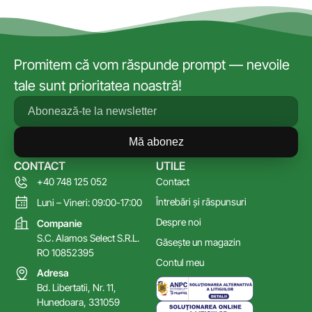
Promitem că vom răspunde prompt — nevoile
tale sunt prioritatea noastră!
Mă abonez
CONTACT
UTILE
+40 748 125 052
Contact
Întrebări și răspunsuri
Luni – Vineri: 09:00-17:00
Despre noi
Companie
S.C. Alamos Select S.R.L.
Găsește un magazin
RO 10852395
Contul meu
Adresa
Bd. Libertatii, Nr. 11,
Hunedoara, 331059