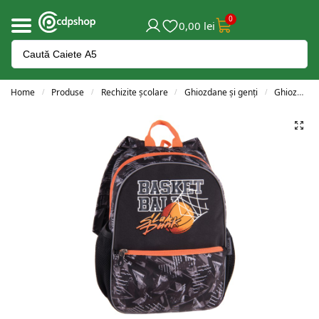
0
0,00
lei
Home
Produse
Rechizite școlare
Ghiozdane și genți
Ghiozdane clasele 0-2
/
/
/
/