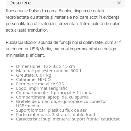
Descriere
Rucsacurile Pulse din gama Bicolor, dispun de detalii
reproiectate cu atenție și materiale noi care scot în evidență
personalitatea utilizatorului, prezentate într-o paletă de culori
actualizată trendurilor.
Rucsacul Bicolor abundă de funcții noi și optimizate, cum ar fi
un conector USB/Media, material impermeabil și un design
minimalist și eficient.
Dimensiune: 46 x 32 x 15 cm
Material: poliester cationic 600d
Greutate: 0,61 kg
Catarame: NIFCO
Fermoare: metalice SBS
Logo: imprimat serigrafic
Compartimente: 1 principal + 1 frontal
Compartiment laptop: da, cu spumă
Bretele de umăr: da, ergonomice cu conector
USB/media
Suport lombar: plasă cu flux de aer
Partea inferioară: 3 straturi, dublu fund
Caracteristici suplimentare: suport frontal cauciucat