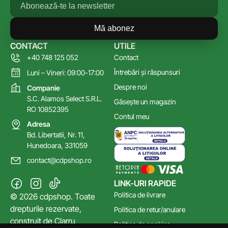
Mă abonez
CONTACT
UTILE
+40 748 125 052
Contact
Întrebări și răspunsuri
Luni – Vineri: 09:00-17:00
Despre noi
Companie
S.C. Alamos Select S.R.L.
Găsește un magazin
RO 10852395
Contul meu
Adresa
Bd. Libertatii, Nr. 11,
Hunedoara, 331059
contact@cdpshop.ro
LINK-URI RAPIDE
Politica de livrare
© 2026 cdpshop. Toate
drepturile rezervate,
Politica de retur/anulare
construit de
Clarru
Politica de cookies