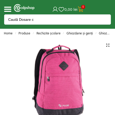
0
0,00
lei
Home
Produse
Rechizite școlare
Ghiozdane și genți
Ghiozdane adolescenți
/
/
/
/