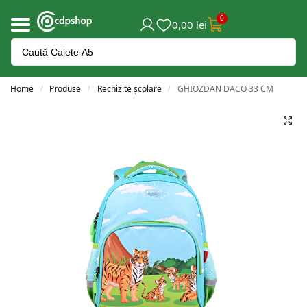
0
0,00
lei
Home
Produse
Rechizite școlare
GHIOZDAN DACO 33 CM
/
/
/