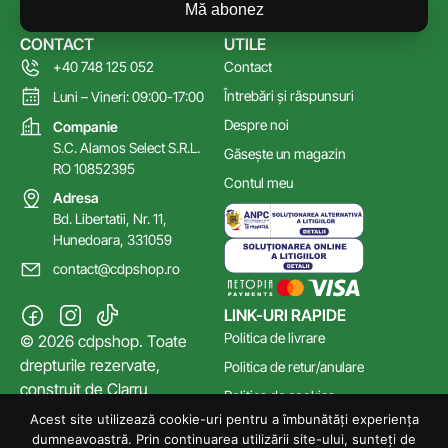
Mă abonez
CONTACT
UTILE
+40 748 125 052
Contact
Întrebări și răspunsuri
Luni – Vineri: 09:00-17:00
Despre noi
Companie
S.C. Alamos Select S.R.L.
Găsește un magazin
RO 10852395
Contul meu
Adresa
Bd. Libertatii, Nr. 11,
Hunedoara, 331059
contact@cdpshop.ro
LINK-URI RAPIDE
Politica de livrare
© 2026 cdpshop. Toate
drepturile rezervate,
Politica de retur/anulare
construit de
Clarru
Politica de cookies
Acest site utilizează cookie-uri pentru a îmbunătăți experiența
Poltica de confidențialitate
dumneavoastră. Prin continuarea utilizării site-ului, sunteți de