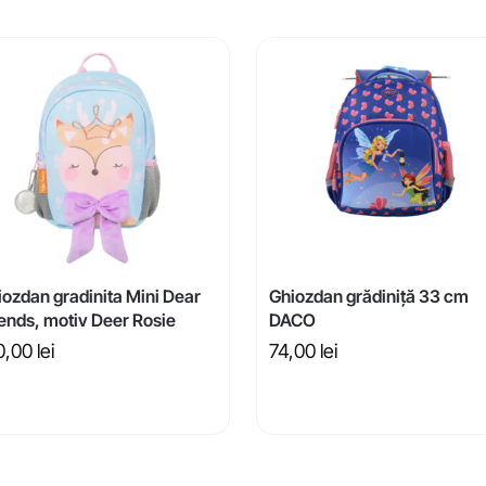
iozdan gradinita Mini Dear
Ghiozdan grădiniță 33 cm
iends, motiv Deer Rosie
DACO
0,00
lei
74,00
lei