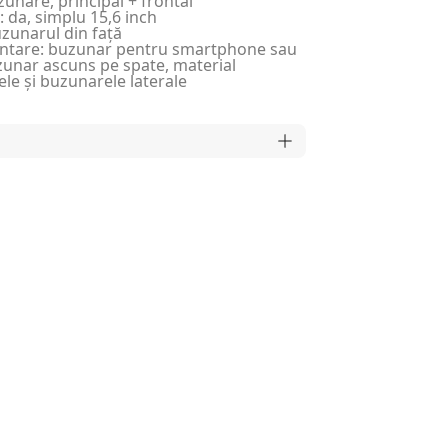
nare, principal + frontal
 da, simplu 15,6 inch
uzunarul din față
mentare: buzunar pentru smartphone sau
zunar ascuns pe spate, material
ele și buzunarele laterale