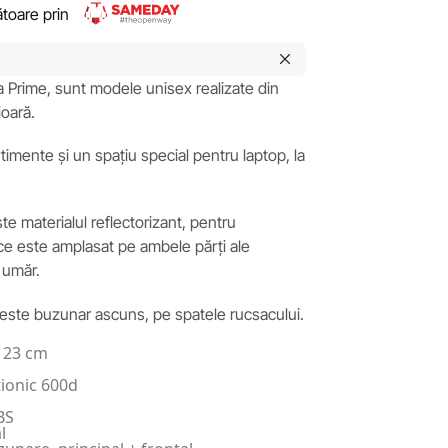
rătoare prin
 Prime, sunt modele unisex realizate din
ioară.
imente și un spațiu special pentru laptop, la
te materialul reflectorizant, pentru
ic, ce este amplasat pe ambele părți ale
 umăr.
 este buzunar ascuns, pe spatele rucsacului.
x 23 cm
tionic 600d
BS
l