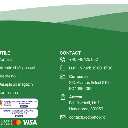
UTILE
CONTACT
ontact
+40 748 125 052
ntrebări și răspunsuri
Luni – Vineri: 09:00-17:00
espre noi
Companie
S.C. Alamos Select S.R.L.
ăsește un magazin
RO 10852395
ontul meu
Adresa
Bd. Libertatii, Nr. 11,
Hunedoara, 331059
contact@cdpshop.ro