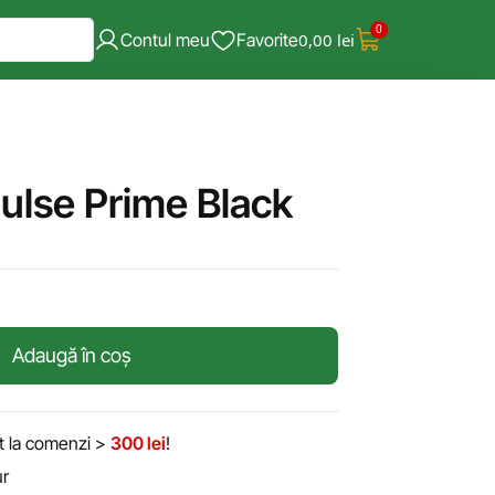
0
Contul meu
Favorite
0,00
lei
ulse Prime Black
Adaugă în coș
it la comenzi >
300 lei
!
ur