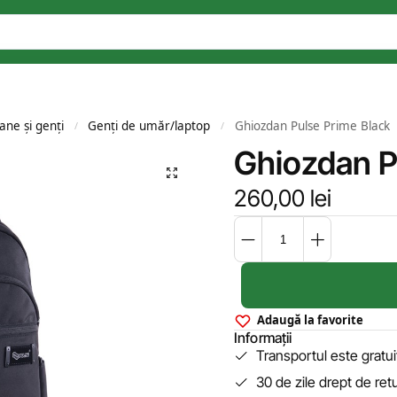
ane și genți
Genți de umăr/laptop
Ghiozdan Pulse Prime Black
/
/
Ghiozdan P
260,00
lei
Adaugă la favorite
Informații
Transportul este gratu
30 de zile drept de ret