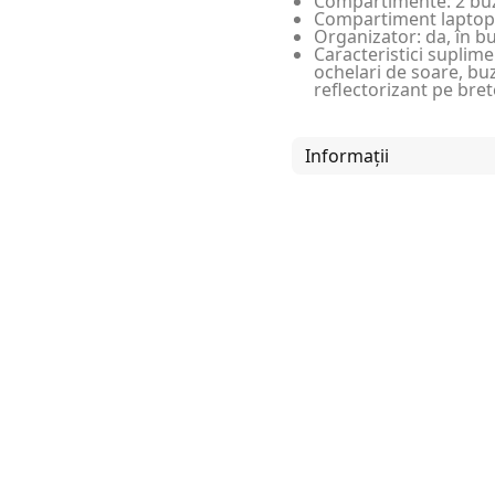
Compartimente: 2 buzu
Compartiment laptop:
Organizator: da, în b
Caracteristici supli
ochelari de soare, bu
reflectorizant pe bret
Informații