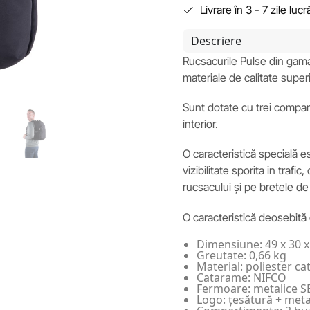
Livrare în 3 - 7 zile luc
Descriere
Rucsacurile Pulse din gama
materiale de calitate super
Sunt dotate cu trei compart
interior.
O caracteristică specială es
vizibilitate sporita in traf
rucsacului și pe bretele de
O caracteristică deosebită
Dimensiune: 49 x 30 
Greutate: 0,66 kg
Material: poliester ca
Catarame: NIFCO
Fermoare: metalice S
Logo: țesătură + meta