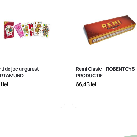
ti de joc unguresti –
Remi Clasic – ROBENTOYS 
RTAMUNDI
PRODUCTIE
51
lei
66,43
lei