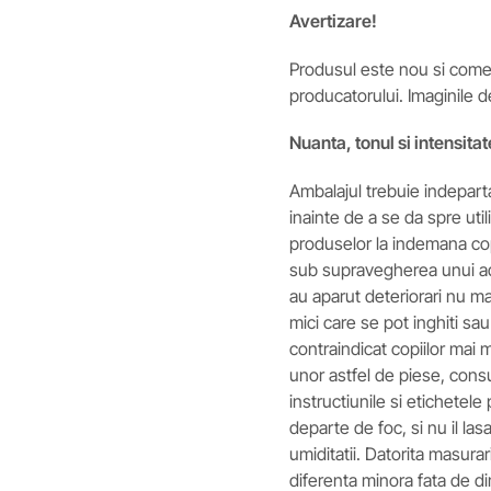
Avertizare!
Produsul este nou si comerc
producatorului. Imaginile d
Nuanta, tonul si intensitat
Ambalajul trebuie indeparta
inainte de a se da spre util
produselor la indemana cop
sub supravegherea unui adul
au aparut deteriorari nu ma
mici care se pot inghiti sau
contraindicat copiilor mai mi
unor astfel de piese, consu
instructiunile si etichetele
departe de foc, si nu il lasa
umiditatii. Datorita masura
diferenta minora fata de d