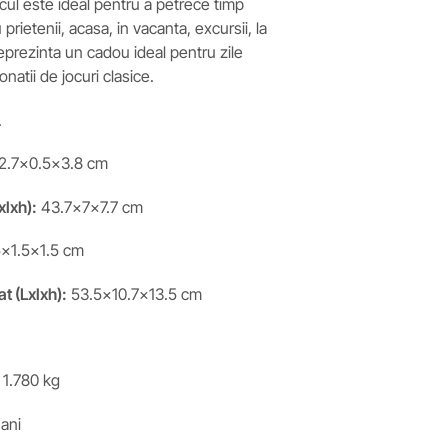
ocul este ideal pentru a petrece timp
prietenii, acasa, in vacanta, excursii, la
prezinta un cadou ideal pentru zile
natii de jocuri clasice.
.
2.7×0.5×3.8 cm
xlxh):
43.7x7x7.7 cm
5×1.5×1.5 cm
t (Lxlxh):
53.5×10.7×13.5 cm
1.780 kg
ani