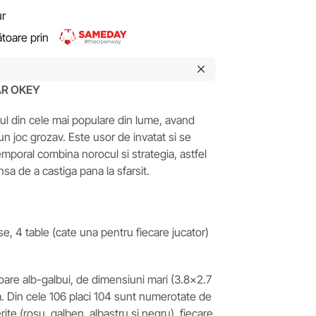
ur
rătoare prin
TAR OKEY
ul din cele mai populare din lume, avand
n joc grozav. Este usor de invatat si se
mporal combina norocul si strategia, astfel
nsa de a castiga pana la sfarsit.
e, 4 table (cate una pentru fiecare jucator)
loare alb-galbui, de dimensiuni mari (3.8×2.7
a. Din cele 106 placi 104 sunt numerotate de
iferite (rosu, galben, albastru si negru), fiecare