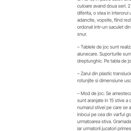
culoare avand doua seri. 2
diferita, o stea in interoru
adancite, vopsite, fiind re
ordonat intr-un saculet din
snur.
– Tablele de joc sunt realiz
alunecare. Suporturile sun
dreptunghic. Pe tabla de j
– Zarul din plastic transluci
rotunjite si dimensiune us
– Mod de joc: Se amesteca 
sunt aranjate in 15 stive a
numarul stivei pe care se 
inlocui pe cea din varful g
urmatoarea stiva. Gramada 
iar urmatorii jucatori prime