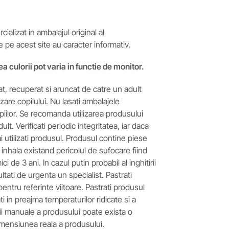
ializat in ambalajul original al
e pe acest site au caracter informativ.
ea culorii pot varia in functie de monitor.
t, recuperat si aruncat de catre un adult
izare copilului. Nu lasati ambalajele
iilor. Se recomanda utilizarea produsului
t. Verificati periodic integritatea, iar daca
i utilizati produsul. Produsul contine piese
 inhala existand pericolul de sufocare fiind
ci de 3 ani. In cazul putin probabil al inghitirii
ltati de urgenta un specialist. Pastrati
 pentru referinte viitoare. Pastrati produsul
ti in preajma temperaturilor ridicate si a
rii manuale a produsului poate exista o
imensiunea reala a produsului.