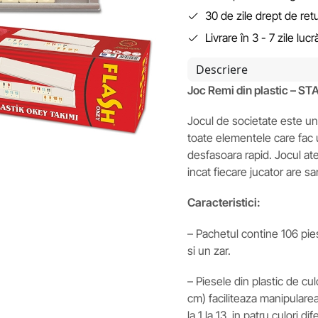
30 de zile drept de ret
Livrare în 3 - 7 zile luc
Descriere
Joc Remi din plastic – S
Jocul de societate este un
toate elementele care fac u
desfasoara rapid. Jocul ate
incat fiecare jucator are sa
Caracteristici:
– Pachetul contine 106 pies
si un zar.
– Piesele din plastic de cu
cm) faciliteaza manipulare
la 1 la 13, in patru culori d