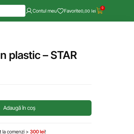
0
Contul meu
Favorite
0,00
lei
n plastic – STAR
Adaugă în coș
it la comenzi >
300 lei
!