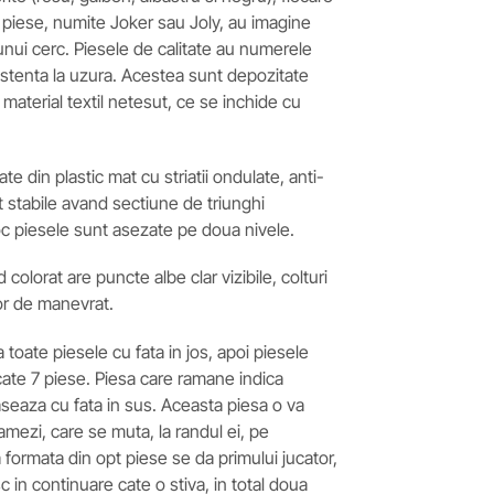
 piese, numite Joker sau Joly, au imagine
l unui cerc. Piesele de calitate au numerele
zistenta la uzura. Acestea sunt depozitate
 material textil netesut, ce se inchide cu
ate din plastic mat cu striatii ondulate, anti-
t stabile avand sectiune de triunghi
oc piesele sunt asezate pe doua nivele.
d colorat are puncte albe clar vizibile, colturi
or de manevrat.
toate piesele cu fata in jos, apoi piesele
 cate 7 piese. Piesa care ramane indica
aseaza cu fata in sus. Aceasta piesa o va
ramezi, care se muta, la randul ei, pe
formata din opt piese se da primului jucator,
sc in continuare cate o stiva, in total doua