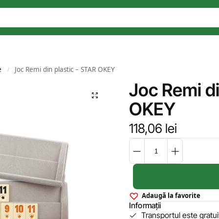
e
Joc Remi din plastic – STAR OKEY
/
Joc Remi di
OKEY
118,06
lei
Adaugă la favorite
Informații
Transportul este gratu