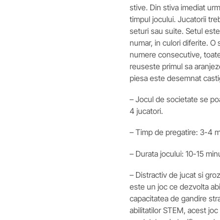
stive. Din stiva imediat u
timpul jocului. Jucatorii t
seturi sau suite. Setul est
numar, in culori diferite. O
numere consecutive, toate
reuseste primul sa aranjeze
piesa este desemnat casti
– Jocul de societate se poa
4 jucatori.
– Timp de pregatire: 3-4 m
– Durata jocului: 10-15 min
– Distractiv de jucat si gro
este un joc ce dezvolta abi
capacitatea de gandire str
abilitatilor STEM, acest jo