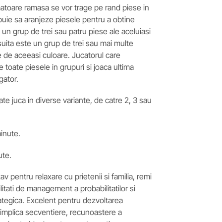
rmatoare ramasa se vor trage pe rand piese in
rebuie sa aranjeze piesele pentru a obtine
e un grup de trei sau patru piese ale aceluiasi
 suita este un grup de trei sau mai multe
 de aceeasi culoare. Jucatorul care
 toate piesele in grupuri si joaca ultima
gator.
te juca in diverse variante, de catre 2, 3 sau
inute.
ute.
zav pentru relaxare cu prietenii si familia, remi
litati de management a probabilitatilor si
ategica. Excelent pentru dezvoltarea
c implica secventiere, recunoastere a