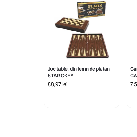
Joc table, din lemn de platan –
Car
STAR OKEY
CA
88,97
lei
7,