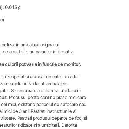
j:
0.045 g
ni
ializat in ambalajul original al
e pe acest site au caracter informativ.
ea culorii pot varia in functie de monitor.
t, recuperat si aruncat de catre un adult
izare copilului. Nu lasati ambalajele
iilor. Se recomanda utilizarea produsului
ult. Produsul poate contine piese mici care
e cei mici, existand pericolul de sufocare sau
i mici de 3 ani. Pastrati instructiunile si
viitoare. Pastrati produsul departe de foc, si
raturilor ridicate si a umiditatii. Datorita