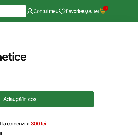
0
Contul meu
Favorite
0,00
lei
netice
Adaugă în coș
it la comenzi >
300 lei
!
ur