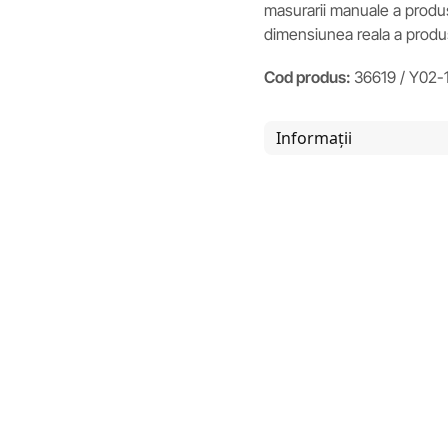
masurarii manuale a produs
dimensiunea reala a produs
Cod produs:
36619 / Y02-
Informații