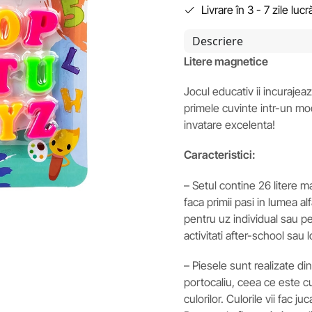
Livrare în 3 - 7 zile luc
Descriere
Litere magnetice
Jocul educativ ii incurajeaz
primele cuvinte intr-un mod
invatare excelenta!
Caracteristici:
– Setul contine 26 litere m
faca primii pasi in lumea al
pentru uz individual sau pent
activitati after-school sau 
– Piesele sunt realizate din
portocaliu, ceea ce este c
culorilor. Culorile vii fac ju