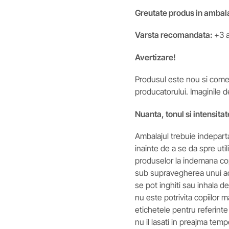
Greutate produs in ambala
Varsta recomandata:
+3 a
Avertizare!
Produsul este nou si comerc
producatorului. Imaginile d
Nuanta, tonul si intensitat
Ambalajul trebuie indeparta
inainte de a se da spre util
produselor la indemana cop
sub supravegherea unui ad
se pot inghiti sau inhala d
nu este potrivita copiilor ma
etichetele pentru referinte 
nu il lasati in preajma tempe