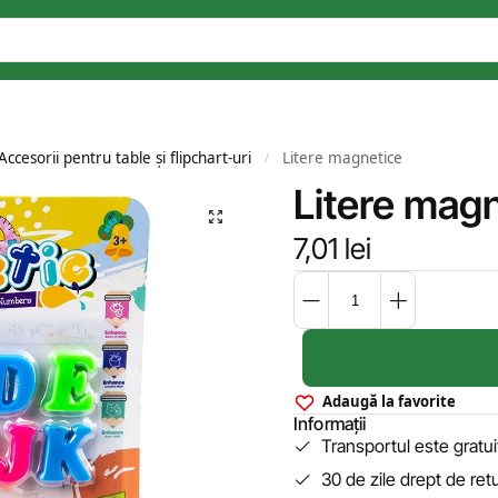
Accesorii pentru table și flipchart-uri
Litere magnetice
/
Litere mag
7,01
lei
Adaugă la favorite
Informații
Transportul este gratu
30 de zile drept de ret