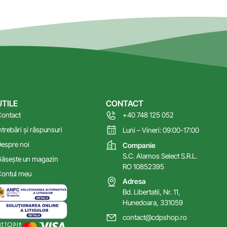
UTILE
CONTACT
ontact
+40 748 125 052
ntrebări și răspunsuri
Luni – Vineri: 09:00-17:00
espre noi
Companie
S.C. Alamos Select S.R.L.
ăsește un magazin
RO 10852395
ontul meu
Adresa
Bd. Libertatii, Nr. 11,
Hunedoara, 331059
contact@cdpshop.ro