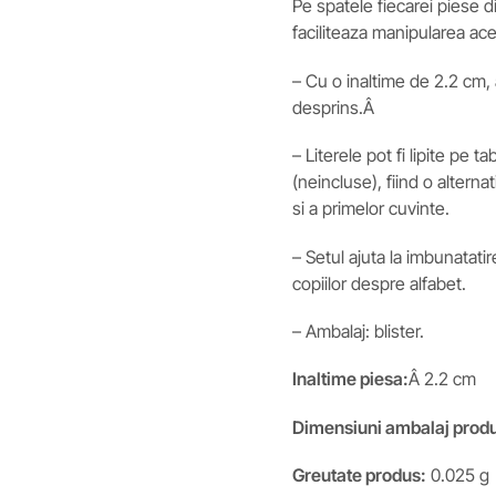
Pe spatele fiecarei piese d
faciliteaza manipularea ac
– Cu o inaltime de 2.2 cm,
desprins.Â
– Literele pot fi lipite pe t
(neincluse), fiind o alternat
si a primelor cuvinte.
– Setul ajuta la imbunatatir
copiilor despre alfabet.
– Ambalaj: blister.
Inaltime piesa:
Â 2.2 cm
Dimensiuni ambalaj prod
Greutate produs:
0.025 g