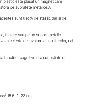
in plastic este plasat un magnet care
estora pe suprafete metalice.Â
 acestea sunt usorÂ de atasat, dar si de
abla, frigider sau pe un suport metalic
iva excelenta de invatare atat a literelor, cat
ea functiilor cognitive si a cunostintelor
us:
Â 15.5x1x23 cm