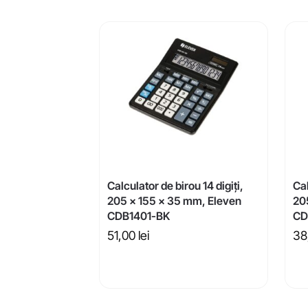
Calculator de birou 14 digiți,
Cal
205 x 155 x 35 mm, Eleven
20
CDB1401-BK
CD
51,00
lei
38