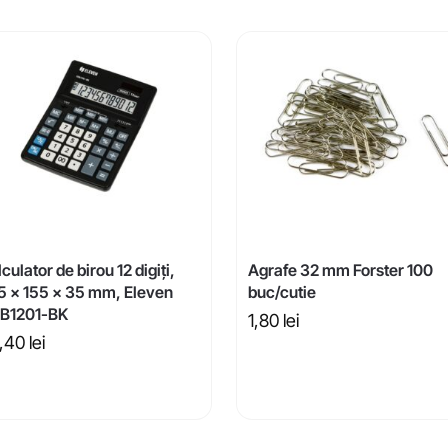
culator de birou 12 digiți,
Agrafe 32 mm Forster 100
5 x 155 x 35 mm, Eleven
buc/cutie
B1201-BK
1,80
lei
,40
lei