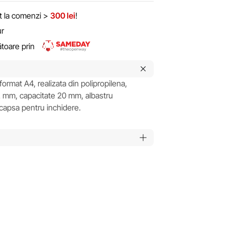
it la comenzi >
300 lei
!
ur
rătoare prin
format A4, realizata din polipropilena,
 mm, capacitate 20 mm, albastru
capsa pentru inchidere.