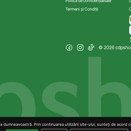
Poltica de confidențialitate
G
Termeni și Condiții
C
© 2026 cdpshop.
 dumneavoastră. Prin continuarea utilizării site-ului, sunteți de acord cu 