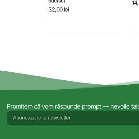
buc/set
14
32,00
lei
Promitem că vom răspunde prompt — nevoile tale 