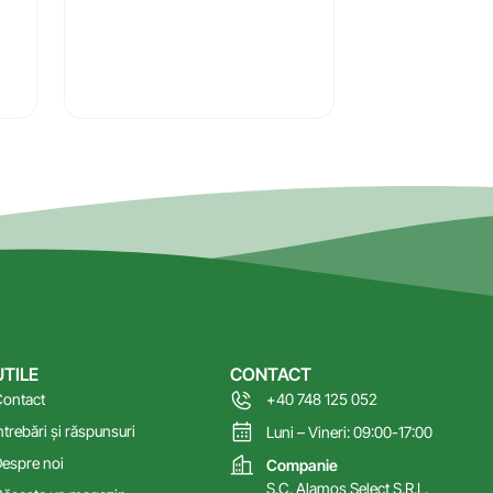
UTILE
CONTACT
ontact
+40 748 125 052
ntrebări și răspunsuri
Luni – Vineri: 09:00-17:00
espre noi
Companie
S.C. Alamos Select S.R.L.