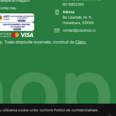
ăsește un magazin
RO 10852395
ontul meu
Adresa
Bd. Libertatii, Nr. 11,
Hunedoara, 331059
contact@cdpshop.ro
 Toate drepturile rezervate, construit de
Clarru
utilizarea cookie-urilor conform Politicii de confidențialitate.