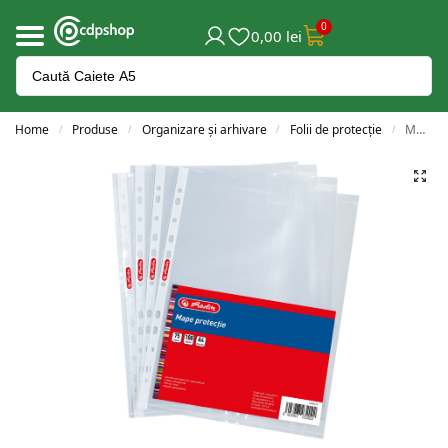
0
0,00
lei
Home
Produse
Organizare și arhivare
Folii de protecție
MAPE PROTECTIE A4 CRISTAL 75 MICRONI SET 100
/
/
/
/