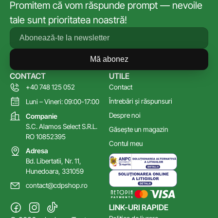
Promitem că vom răspunde prompt — nevoile
tale sunt prioritatea noastră!
Mă abonez
CONTACT
UTILE
+40 748 125 052
Contact
Întrebări și răspunsuri
Luni – Vineri: 09:00-17:00
Despre noi
Companie
S.C. Alamos Select S.R.L.
Găsește un magazin
RO 10852395
Contul meu
Adresa
Bd. Libertatii, Nr. 11,
Hunedoara, 331059
contact@cdpshop.ro
LINK-URI RAPIDE