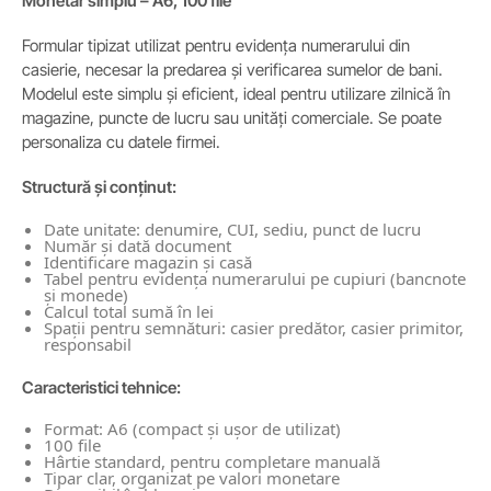
Monetar simplu – A6, 100 file
Formular tipizat utilizat pentru evidența numerarului din
casierie, necesar la predarea și verificarea sumelor de bani.
Modelul este simplu și eficient, ideal pentru utilizare zilnică în
magazine, puncte de lucru sau unități comerciale. Se poate
personaliza cu datele firmei.
Structură și conținut:
Date unitate: denumire, CUI, sediu, punct de lucru
Număr și dată document
Identificare magazin și casă
Tabel pentru evidența numerarului pe cupiuri (bancnote
și monede)
Calcul total sumă în lei
Spații pentru semnături: casier predător, casier primitor,
responsabil
Caracteristici tehnice:
Format: A6 (compact și ușor de utilizat)
100 file
Hârtie standard, pentru completare manuală
Tipar clar, organizat pe valori monetare