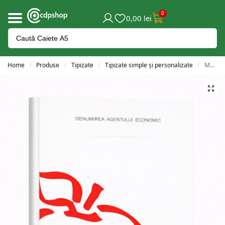
0
0,00
lei
Home
Produse
Tipizate
Tipizate simple și personalizate
Monetar simplu A6 – personalizat
/
/
/
/