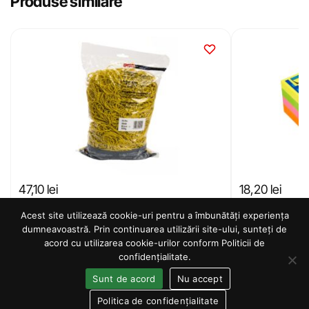
Produse similare
47,10
lei
18,20
lei
Acest site utilizează cookie-uri pentru a îmbunătăți experiența
Adaugă în coș
dumneavoastră. Prin continuarea utilizării site-ului, sunteți de
acord cu utilizarea cookie-urilor conform Politicii de
confidențialitate.
Sunt de acord
Nu accept
Politica de confidențialitate