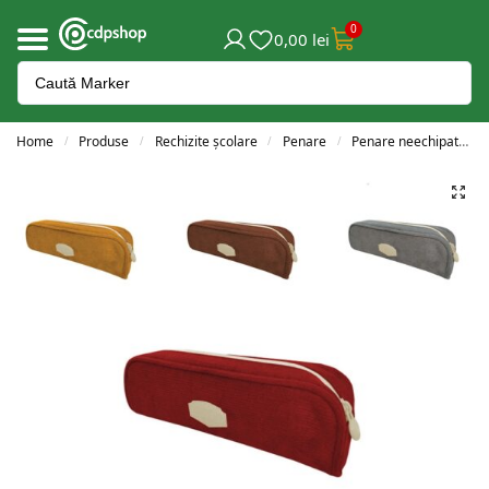
0
0,00
lei
Home
Produse
Rechizite școlare
Penare
Penare neechipate
/
/
/
/