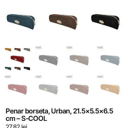
Penar borseta, Urban, 21.5×5.5×6.5
cm – S-COOL
27,82
lei