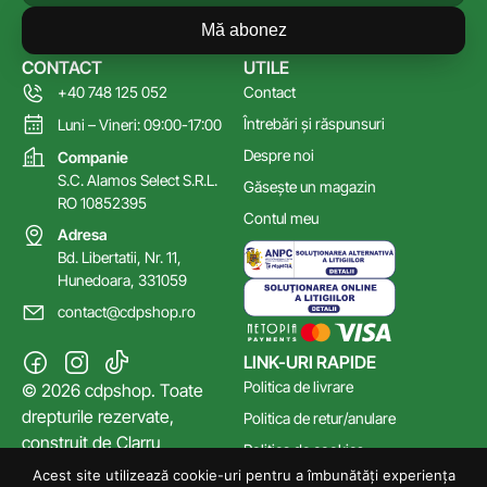
Mă abonez
CONTACT
UTILE
+40 748 125 052
Contact
Întrebări și răspunsuri
Luni – Vineri: 09:00-17:00
Despre noi
Companie
S.C. Alamos Select S.R.L.
Găsește un magazin
RO 10852395
Contul meu
Adresa
Bd. Libertatii, Nr. 11,
Hunedoara, 331059
contact@cdpshop.ro
LINK-URI RAPIDE
Politica de livrare
© 2026 cdpshop. Toate
drepturile rezervate,
Politica de retur/anulare
construit de
Clarru
Politica de cookies
Acest site utilizează cookie-uri pentru a îmbunătăți experiența
Poltica de confidențialitate