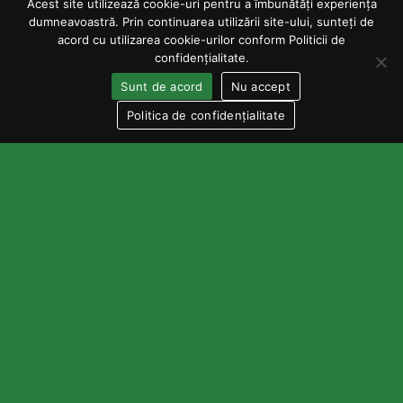
Acest site utilizează cookie-uri pentru a îmbunătăți experiența
dumneavoastră. Prin continuarea utilizării site-ului, sunteți de
Mă abonez
acord cu utilizarea cookie-urilor conform Politicii de
confidențialitate.
CONTACT
UTILE
+40 748 125 052
Contact
Sunt de acord
Nu accept
Întrebări și răspunsuri
Luni – Vineri: 09:00-17:00
Politica de confidențialitate
Despre noi
Companie
S.C. Alamos Select S.R.L.
Găsește un magazin
RO 10852395
Contul meu
Adresa
Bd. Libertatii, Nr. 11,
Hunedoara, 331059
contact@cdpshop.ro
LINK-URI RAPIDE
Politica de livrare
© 2026 cdpshop. Toate
drepturile rezervate,
Politica de retur/anulare
construit de
Clarru
Politica de cookies
Poltica de confidențialitate