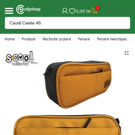
0
0,00
lei
Home
Produse
Rechizite școlare
Penare
Penare neechipate
/
/
/
/