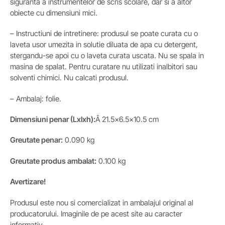
siguranta a instrumentelor de scris scolare, dar si a altor
obiecte cu dimensiuni mici.
– Instructiuni de intretinere: produsul se poate curata cu o
laveta usor umezita in solutie diluata de apa cu detergent,
stergandu-se apoi cu o laveta curata uscata. Nu se spala in
masina de spalat. Pentru curatare nu utilizati inalbitori sau
solventi chimici. Nu calcati produsul.
– Ambalaj: folie.
Dimensiuni penar (Lxlxh):
Â 21.5×6.5×10.5 cm
Greutate
penar
:
0.090 kg
Greutate produs ambalat:
0.100 kg
Avertizare!
Produsul este nou si comercializat in ambalajul original al
producatorului. Imaginile de pe acest site au caracter
informativ.