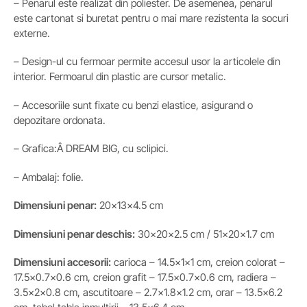
– Penarul este realizat din poliester. De asemenea, penarul
este cartonat si buretat pentru o mai mare rezistenta la socuri
externe.
– Design-ul cu fermoar permite accesul usor la articolele din
interior. Fermoarul din plastic are cursor metalic.
– Accesoriile sunt fixate cu benzi elastice, asigurand o
depozitare ordonata.
– Grafica:Â DREAM BIG, cu sclipici.
– Ambalaj: folie.
Dimensiuni penar:
20x13x4.5 cm
Dimensiuni penar deschis:
30x20x2.5 cm / 51x20x1.7 cm
Dimensiuni accesorii:
carioca – 14.5x1x1 cm, creion colorat –
17.5×0.7×0.6 cm, creion grafit – 17.5×0.7×0.6 cm, radiera –
3.5x2x0.8 cm, ascutitoare – 2.7×1.8×1.2 cm, orar – 13.5×6.2