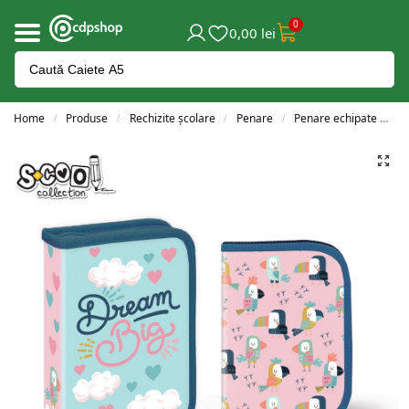
0
0,00
lei
Home
Produse
Rechizite școlare
Penare
Penare echipate
P
/
/
/
/