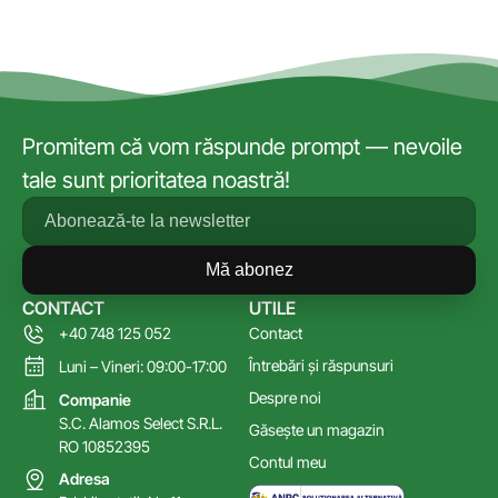
Promitem că vom răspunde prompt — nevoile
tale sunt prioritatea noastră!
Mă abonez
CONTACT
UTILE
+40 748 125 052
Contact
Întrebări și răspunsuri
Luni – Vineri: 09:00-17:00
Despre noi
Companie
S.C. Alamos Select S.R.L.
Găsește un magazin
RO 10852395
Contul meu
Adresa