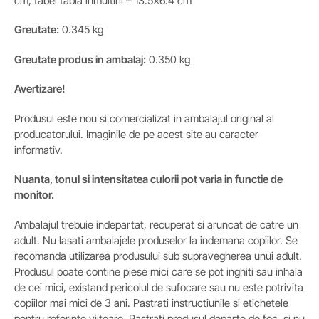
cm, tabel tabla inmultirii – 13.5×6.4 cm
Greutate:
0.345 kg
Greutate produs in ambalaj:
0.350 kg
Avertizare!
Produsul este nou si comercializat in ambalajul original al
producatorului. Imaginile de pe acest site au caracter
informativ.
Nuanta, tonul si intensitatea culorii pot varia in functie de
monitor.
Ambalajul trebuie indepartat, recuperat si aruncat de catre un
adult. Nu lasati ambalajele produselor la indemana copiilor. Se
recomanda utilizarea produsului sub supravegherea unui adult.
Produsul poate contine piese mici care se pot inghiti sau inhala
de cei mici, existand pericolul de sufocare sau nu este potrivita
copiilor mai mici de 3 ani. Pastrati instructiunile si etichetele
pentru referinte viitoare. Pastrati produsul departe de foc, si nu