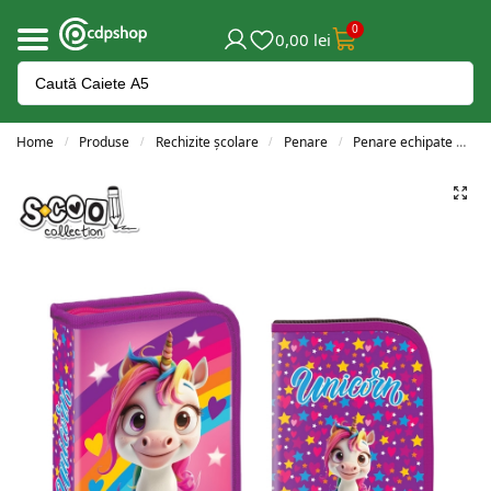
0
0,00
lei
Home
Produse
Rechizite școlare
Penare
Penare echipate
P
/
/
/
/