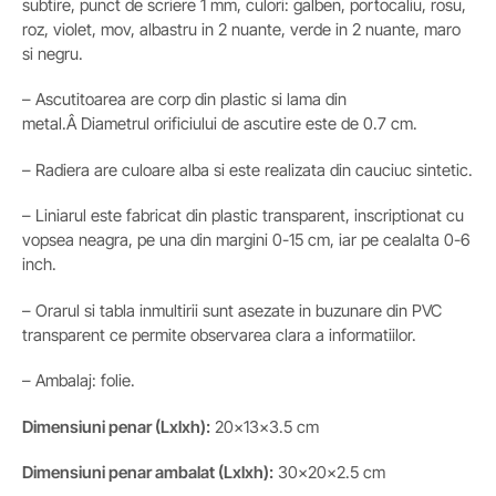
subtire, punct de scriere 1 mm, culori: galben, portocaliu, rosu,
roz, violet, mov, albastru in 2 nuante, verde in 2 nuante, maro
si negru.
– Ascutitoarea are corp din plastic si lama din
metal.Â Diametrul orificiului de ascutire este de 0.7 cm.
– Radiera are culoare alba si este realizata din cauciuc sintetic.
– Liniarul este fabricat din plastic transparent, inscriptionat cu
vopsea neagra, pe una din margini 0-15 cm, iar pe cealalta 0-6
inch.
– Orarul si tabla inmultirii sunt asezate in buzunare din PVC
transparent ce permite observarea clara a informatiilor.
– Ambalaj: folie.
Dimensiuni penar (Lxlxh):
20x13x3.5 cm
Dimensiuni penar ambalat
(Lxlxh)
:
30x20x2.5 cm