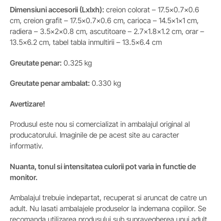
Dimensiuni accesorii
(Lxlxh)
:
creion colorat – 17.5×0.7×0.6
cm, creion grafit – 17.5×0.7×0.6 cm, carioca – 14.5x1x1 cm,
radiera – 3.5x2x0.8 cm, ascutitoare – 2.7×1.8×1.2 cm, orar –
13.5×6.2 cm, tabel tabla inmultirii – 13.5×6.4 cm
Greutate penar:
0.325 kg
Greutate
penar
ambalat:
0.330 kg
Avertizare!
Produsul este nou si comercializat in ambalajul original al
producatorului. Imaginile de pe acest site au caracter
informativ.
Nuanta, tonul si intensitatea culorii pot varia in functie de
monitor.
Ambalajul trebuie indepartat, recuperat si aruncat de catre un
adult. Nu lasati ambalajele produselor la indemana copiilor. Se
recomanda utilizarea produsului sub supravegherea unui adult.