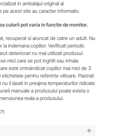
ializat in ambalajul original al
e pe acest site au caracter informativ.
ea culorii pot varia in functie de monitor.
t, recuperat si aruncat de catre un adult. Nu
 la indemana copiilor. Verificati periodic
arut deteriorari nu mai utilizati produsul.
e mici care se pot inghiti sau inhala
are este ontraindicat copiilor mai mici de 3
si etichetele pentru referinte viitoare. Pastrati
nu il lasati in preajma temperaturilor ridicate
asurarii manuale a produsului poate exista o
imensiunea reala a produsului.
71