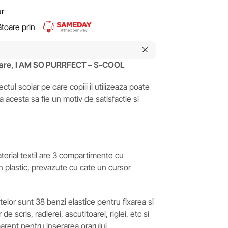
ur
rătoare prin
oare, I AM SO PURRFECT – S-COOL
tul scolar pe care copiii il utilizeaza poate
a acesta sa fie un motiv de satisfactie si
terial textil are 3 compartimente cu
n plastic, prevazute cu cate un cursor
telor sunt 38 benzi elastice pentru fixarea si
e scris, radierei, ascutitoarei, riglei, etc si
rent pentru inserarea orarului.