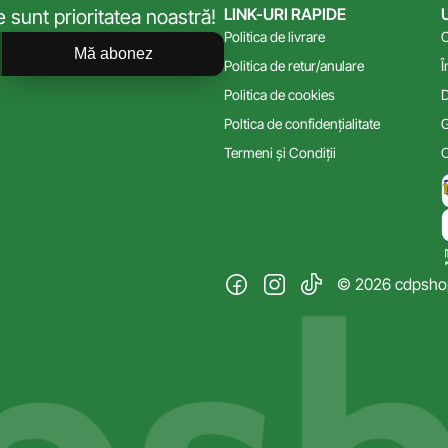
LINK-URI RAPIDE
sunt prioritatea noastră!
Politica de livrare
C
Mă abonez
Politica de retur/anulare
Î
Politica de cookies
D
Poltica de confidențialitate
G
Termeni și Condiții
C
© 2026 cdpshop.