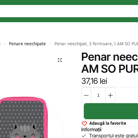
e
Penare neechipate
Penar neechipat, 3 fermoare, I AM SO P
/
/
Penar neech
AM SO PUR
37,16
lei
Adaugă la favorite
Informații
Transportul este gratu