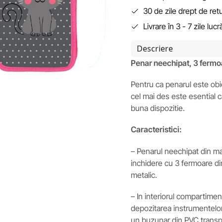
30 de zile drept de ret
Livrare în 3 - 7 zile luc
Descriere
Penar neechipat, 3 ferm
Pentru ca penarul este obiec
cel mai des este esential c
buna dispozitie.
Caracteristici:
– Penarul neechipat din ma
inchidere cu 3 fermoare di
metalic.
– In interiorul compartimen
depozitarea instrumentelor d
un buzunar din PVC transpa