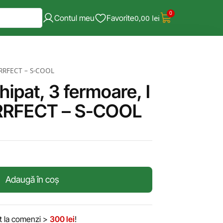
0
Contul meu
Favorite
0,00
lei
URRFECT – S-COOL
ipat, 3 fermoare, I
RFECT – S-COOL
Adaugă în coș
it la comenzi >
300 lei
!