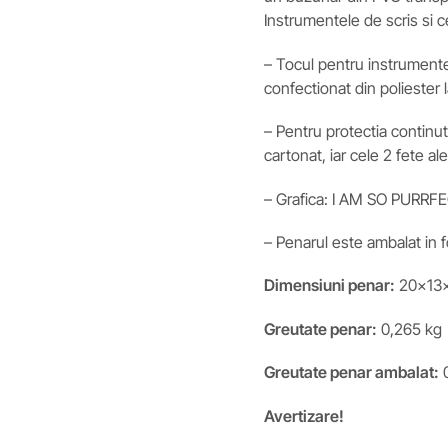
Instrumentele de scris si c
– Tocul pentru instrumente 
confectionat din poliester l
– Pentru protectia continutu
cartonat, iar cele 2 fete a
– Grafica: I AM SO PURRFEC
– Penarul este ambalat in fo
Dimensiuni penar:
20x13x
Greutate penar:
0,265 kg
Greutate penar ambalat:
0
Avertizare!