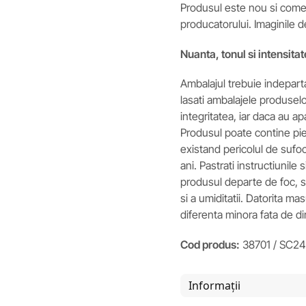
Produsul este nou si comerc
producatorului. Imaginile d
Nuanta, tonul si intensitat
Ambalajul trebuie indeparta
lasati ambalajele produselor
integritatea, iar daca au ap
Produsul poate contine pies
existand pericolul de sufoc
ani. Pastrati instructiunile 
produsul departe de foc, si 
si a umiditatii. Datorita m
diferenta minora fata de d
Cod produs:
38701 / SC24
Informații