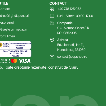
UTILE
CONTACT
ontact
+40 748 125 052
ntrebări și răspunsuri
Luni – Vineri: 09:00-17:00
espre noi
Companie
S.C. Alamos Select S.R.L.
ăsește un magazin
RO 10852395
ontul meu
Adresa
Bd. Libertatii, Nr. 11,
Hunedoara, 331059
contact@cdpshop.ro
 Toate drepturile rezervate, construit de
Clarru