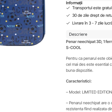
Informații
Transportul este gratu
30 de zile drept de ret
Livrare în 3 - 7 zile luc
Descriere
Penar neechipat 3D, 1 fe
S-COOL
Pentru ca penarul este obie
cel mai des este esential c
buna dispozitie.
Caracteristici:
– Model: LIMITED EDITION, 
– Penarul neechipat are o 
rezistenta fiind realizata d