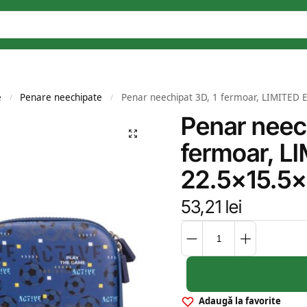
e
Penare neechipate
Penar neechipat 3D, 1 fermoar, LIMITED
/
/
Penar neech
fermoar, L
22.5×15.5
53,21
lei
Adaugă la favorite