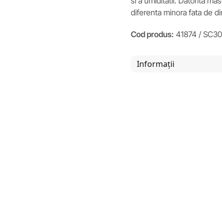
si a umiditatii. Datorita m
diferenta minora fata de d
Cod produs:
41874 / SC30
Informații