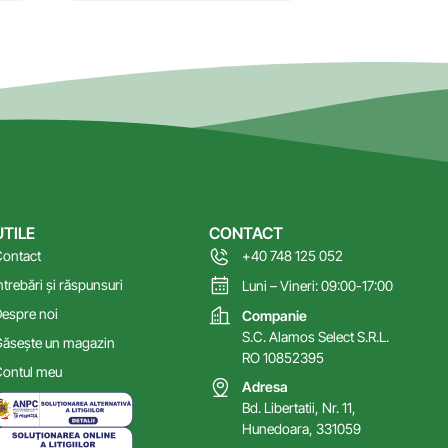
UTILE
CONTACT
ontact
+40 748 125 052
ntrebări și răspunsuri
Luni – Vineri: 09:00-17:00
espre noi
Companie
S.C. Alamos Select S.R.L.
ăsește un magazin
RO 10852395
ontul meu
Adresa
Bd. Libertatii, Nr. 11,
Hunedoara, 331059