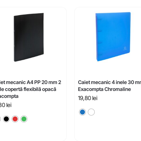
iet mecanic A4 PP 20 mm 2
Caiet mecanic 4 inele 30 
le copertă flexibilă opacă
Exacompta Chromaline
acompta
19,80
lei
,30
lei