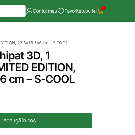
0
Contul meu
Favorite
0,00
lei
 EDITION, 22.5×15.5×6 cm – S-COOL
ipat 3D, 1
IMITED EDITION,
×6 cm – S-COOL
Adaugă în coș