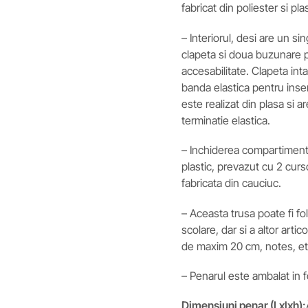
fabricat din poliester si pla
– Interiorul, desi are un 
clapeta si doua buzunare p
accesabilitate. Clapeta int
banda elastica pentru inse
este realizat din plasa si a
terminatie elastica.
– Inchiderea compartimentu
plastic, prevazut cu 2 cur
fabricata din cauciuc.
– Aceasta trusa poate fi f
scolare, dar si a altor arti
de maxim 20 cm, notes, et
– Penarul este ambalat in fo
Dimensiuni penar (Lxlxh):