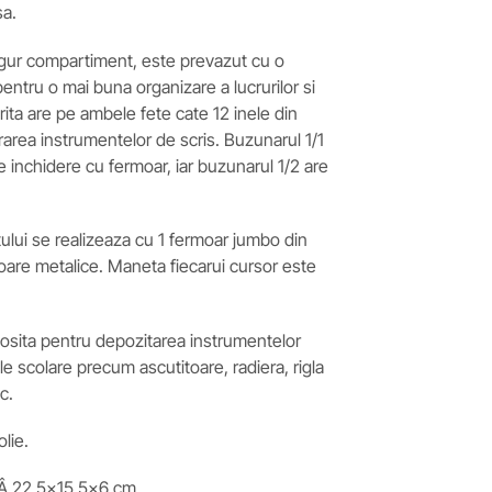
sa.
singur compartiment, este prevazut cu o
entru o mai buna organizare a lucrurilor si
arita are pe ambele fete cate 12 inele din
rarea instrumentelor de scris. Buzunarul 1/1
re inchidere cu fermoar, iar buzunarul 1/2 are
lui se realizeaza cu 1 fermoar jumbo din
soare metalice. Maneta fiecarui cursor este
olosita pentru depozitarea instrumentelor
cole scolare precum ascutitoare, radiera, rigla
c.
lie.
Â 22.5×15.5×6 cm