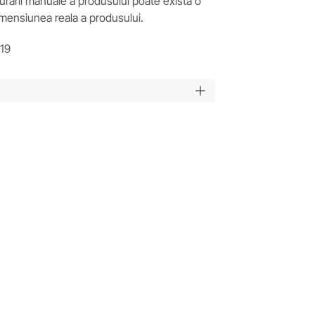
asurarii manuale a produsului poate exista o
imensiunea reala a produsului.
19