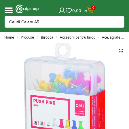
0
0,00
lei
Home
Produse
Birotică
Accesorii pentru birou
Ace, agrafe, clipsuri și pioneze
/
/
/
/