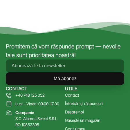
Promitem că vom răspunde prompt — nevoile
tale sunt prioritatea noastră!
Mă abonez
CONTACT
UTILE
+40 748 125 052
Contact
Întrebări și răspunsuri
Luni – Vineri: 09:00-17:00
Despre noi
Companie
S.C. Alamos Select S.R.L.
Găsește un magazin
RO 10852395
Contul meu