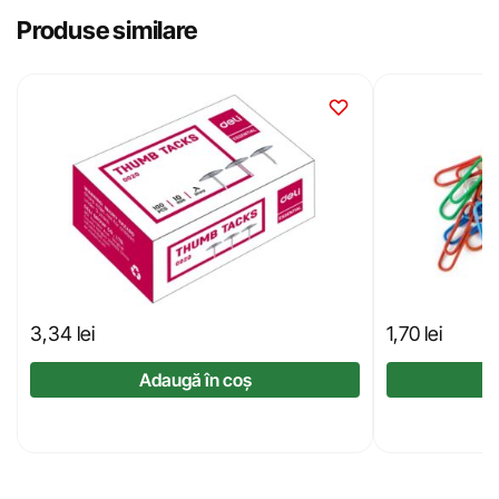
Produse similare
3,34
lei
1,70
lei
Adaugă în coș