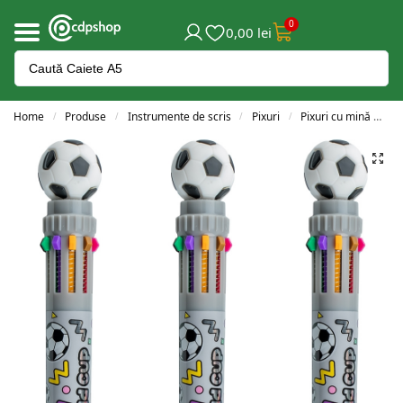
0
0,00
lei
Home
Produse
Instrumente de scris
Pixuri
Pixuri cu mină
Pi
/
/
/
/