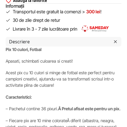
Adaugă la favorite
Informații
Transportul este gratuit la comenzi >
300 lei
!
30 de zile drept de retur
Livrare în 3 - 7 zile lucrătoare prin
Descriere
Pix 10 culori, Fotbal
Apasati, schimbati culoarea si creati!
Acest pix cu 10 culori si minge de fotbal este perfect pentru
campioni creativi, ajutandu-va sa transformati scrisul intr-o
activitate plina de culoare!
Caracteristici:
– Pachetul contine 36 pixuri.
Â Pretul afisat este pentru un pix.
– Fiecare pix are 10 mine colorateÂ diferit (albastra, neagra,
violet, rosie, portocalie, galbena, verde, roz, maro si turcoaz),