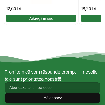
12,60
lei
18,20
lei
Adaugă în coș
Promitem că vom răspunde prompt — nevoile
tale sunt prioritatea noastră!
Mă abonez