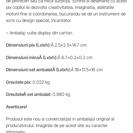
de petreceri sau ca mica surpriza. Scriind si desenand cu acest
pix copilul isi dezvolta creativitatea, imaginatia, abilitatile
motorii fine si coordonarea, bucurandu-se de un instrument de
scris cu design special, incantator.
– Ambalaj: cutie display din carton.
Dimensiuni pix (Lxlxh):
Â 2.5×2.5×14.7 cm
Dimensiuni minaÂ
(Lxlxh)
:
Â 6.7×0.2×0.2 cm
Dimensiuni set ambalatÂ
(Lxlxh)
:
Â 18×17.5×16 cm
Greutate pix
:
0.022 kg
GreutateÂ
set ambalat
:
0.980 kg
Avertizare!
Produsul este nou si comercializat in ambalajul original al
producatorului. Imaginile de pe acest site au caracter
informativ.