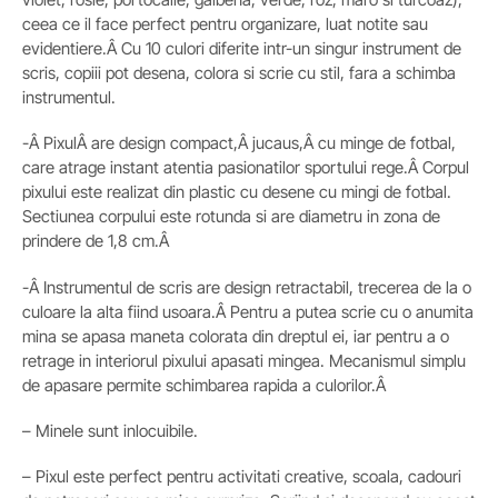
ceea ce il face perfect pentru organizare, luat notite sau
evidentiere.Â Cu 10 culori diferite intr-un singur instrument de
scris, copiii pot desena, colora si scrie cu stil, fara a schimba
instrumentul.
-Â PixulÂ are design compact,Â jucaus,Â cu minge de fotbal,
care atrage instant atentia pasionatilor sportului rege.Â Corpul
pixului este realizat din plastic cu desene cu mingi de fotbal.
Sectiunea corpului este rotunda si are diametru in zona de
prindere de 1,8 cm.Â
-Â Instrumentul de scris are design retractabil, trecerea de la o
culoare la alta fiind usoara.Â Pentru a putea scrie cu o anumita
mina se apasa maneta colorata din dreptul ei, iar pentru a o
retrage in interiorul pixului apasati mingea. Mecanismul simplu
de apasare permite schimbarea rapida a culorilor.Â
– Minele sunt inlocuibile.
– Pixul este perfect pentru activitati creative, scoala, cadouri