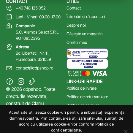
CONTACT
UTILE
+40 748 125 052
Contact
Întrebări și răspunsuri
Luni – Vineri: 09:00-17:00
Despre noi
Companie
S.C. Alamos Select S.R.L.
Găsește un magazin
RO 10852395
Contul meu
Adresa
Bd. Libertatii, Nr. 11,
Hunedoara, 331059
contact@cdpshop.ro
LINK-URI RAPIDE
Politica de livrare
© 2026 cdpshop. Toate
drepturile rezervate,
Politica de retur/anulare
construit de
Clarru
Politica de cookies
Acest site utilizează cookie-uri pentru a îmbunătăți experiența
Poltica de confidențialitate
dumneavoastră. Prin continuarea utilizării site-ului, sunteți de
Termeni și Condiții
acord cu utilizarea cookie-urilor conform Politicii de
confidențialitate.