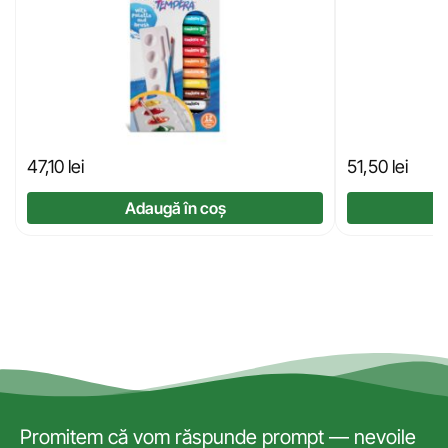
47,10
lei
51,50
lei
Adaugă în coș
Promitem că vom răspunde prompt — nevoile