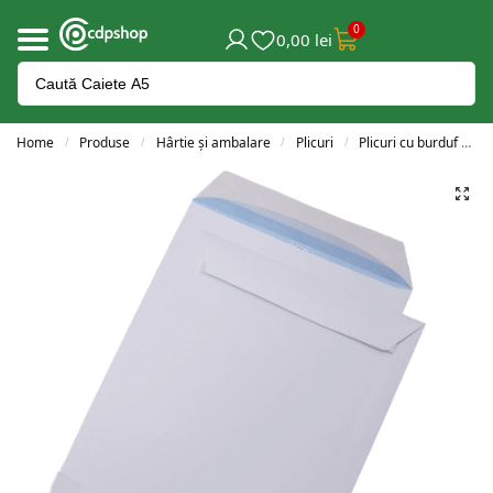
0
0,00
lei
Home
Produse
Hârtie și ambalare
Plicuri
Plicuri cu burduf
P
/
/
/
/