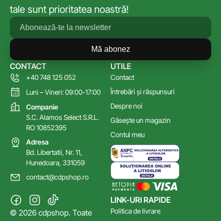
tale sunt prioritatea noastră!
Mă abonez
CONTACT
UTILE
+40 748 125 052
Contact
Întrebări și răspunsuri
Luni – Vineri: 09:00-17:00
Despre noi
Companie
S.C. Alamos Select S.R.L.
Găsește un magazin
RO 10852395
Contul meu
Adresa
Bd. Libertatii, Nr. 11,
Hunedoara, 331059
contact@cdpshop.ro
LINK-URI RAPIDE
Politica de livrare
© 2026 cdpshop. Toate