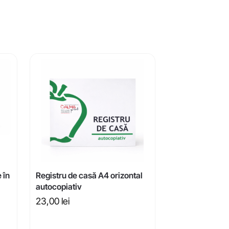
 în
Registru de casă A4 orizontal
autocopiativ
23,00
lei