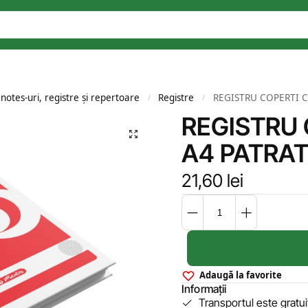
 notes-uri, registre și repertoare
Registre
REGISTRU COPERTI C
/
/
REGISTRU
A4 PATRAT
21,60
lei
Adaugă la favorite
Informații
Transportul este gratu