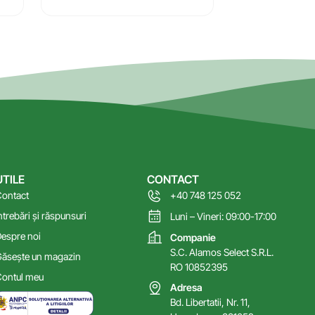
UTILE
CONTACT
ontact
+40 748 125 052
ntrebări și răspunsuri
Luni – Vineri: 09:00-17:00
espre noi
Companie
S.C. Alamos Select S.R.L.
ăsește un magazin
RO 10852395
ontul meu
Adresa
Bd. Libertatii, Nr. 11,