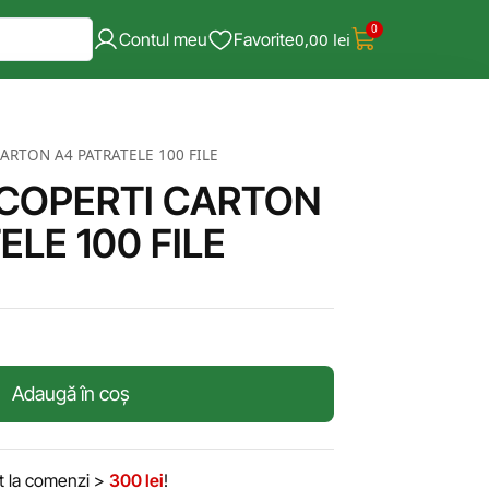
0
Contul meu
Favorite
0,00
lei
ARTON A4 PATRATELE 100 FILE
 COPERTI CARTON
ELE 100 FILE
Adaugă în coș
it la comenzi >
300 lei
!