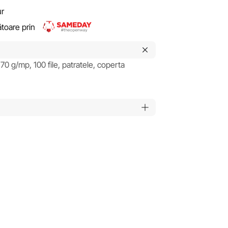
ur
rătoare prin
 70 g/mp, 100 file, patratele, coperta