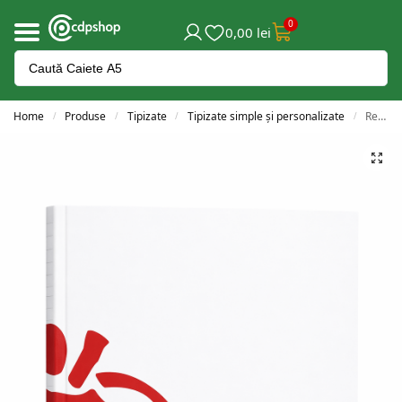
0
0,00
lei
Home
Produse
Tipizate
Tipizate simple și personalizate
Registru de bani personali A4
/
/
/
/