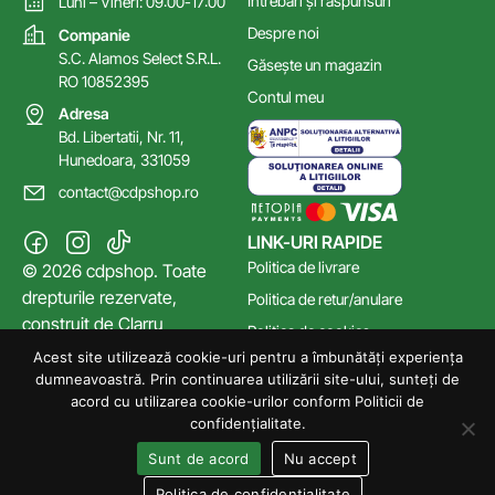
Întrebări și răspunsuri
Luni – Vineri: 09:00-17:00
Despre noi
Companie
S.C. Alamos Select S.R.L.
Găsește un magazin
RO 10852395
Contul meu
Adresa
Bd. Libertatii, Nr. 11,
Hunedoara, 331059
contact@cdpshop.ro
LINK-URI RAPIDE
Politica de livrare
© 2026 cdpshop. Toate
drepturile rezervate,
Politica de retur/anulare
construit de
Clarru
Politica de cookies
Acest site utilizează cookie-uri pentru a îmbunătăți experiența
Poltica de confidențialitate
dumneavoastră. Prin continuarea utilizării site-ului, sunteți de
Termeni și Condiții
acord cu utilizarea cookie-urilor conform Politicii de
confidențialitate.
Sunt de acord
Nu accept
Politica de confidențialitate