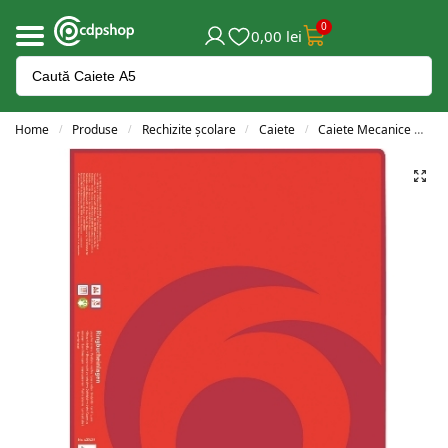
0
0,00
lei
Home
Produse
Rechizite școlare
Caiete
Caiete Mecanice
RE
/
/
/
/