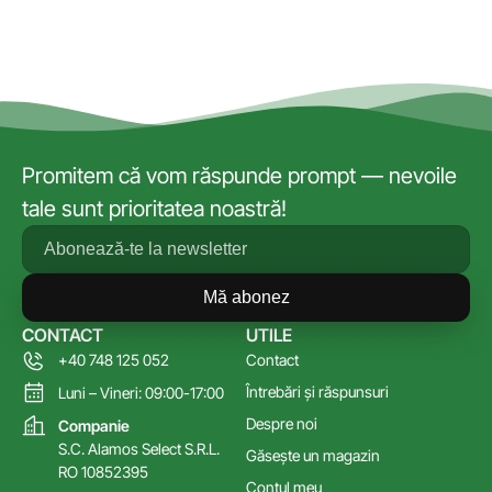
Promitem că vom răspunde prompt — nevoile
tale sunt prioritatea noastră!
Mă abonez
CONTACT
UTILE
+40 748 125 052
Contact
Întrebări și răspunsuri
Luni – Vineri: 09:00-17:00
Despre noi
Companie
S.C. Alamos Select S.R.L.
Găsește un magazin
RO 10852395
Contul meu