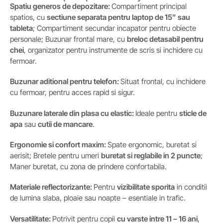
Spatiu generos de depozitare:
Compartiment principal
spatios, cu
sectiune separata pentru laptop de 15” sau
tableta
; Compartiment secundar incapator pentru obiecte
personale; Buzunar frontal mare, cu
breloc detasabil pentru
chei
, organizator pentru instrumente de scris si inchidere cu
fermoar.
Buzunar aditional pentru telefon:
Situat frontal, cu inchidere
cu fermoar, pentru acces rapid si sigur.
Buzunare laterale din plasa cu elastic:
Ideale pentru
sticle de
apa
sau
cutii de mancare
.
Ergonomie si confort maxim:
Spate ergonomic, buretat si
aerisit; Bretele pentru umeri
buretat si reglabile in 2 puncte
;
Maner buretat, cu zona de prindere confortabila.
Materiale reflectorizante:
Pentru
vizibilitate sporita
in conditii
de lumina slaba, ploaie sau noapte – esentiale in trafic.
Versatilitate:
Potrivit pentru copii
cu varste intre 11 – 16 ani
,