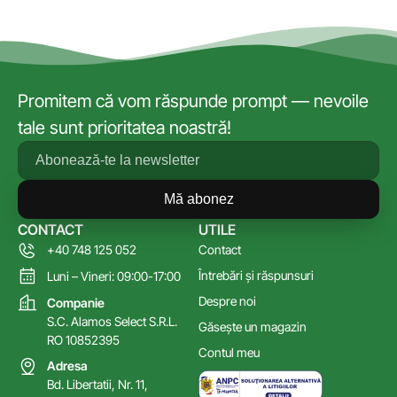
Promitem că vom răspunde prompt — nevoile
tale sunt prioritatea noastră!
Mă abonez
CONTACT
UTILE
+40 748 125 052
Contact
Întrebări și răspunsuri
Luni – Vineri: 09:00-17:00
Despre noi
Companie
S.C. Alamos Select S.R.L.
Găsește un magazin
RO 10852395
Contul meu
Adresa
Bd. Libertatii, Nr. 11,