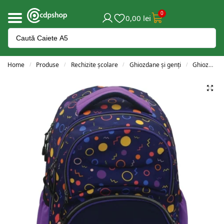
0
0,00
lei
Home
Produse
Rechizite școlare
Ghiozdane și genți
Ghiozdane clasele 3-4
/
/
/
/