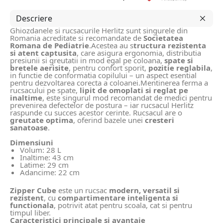
Descriere
Ghiozdanele si rucsacurile Herlitz sunt singurele din
Romania acreditate si recomandate de
Societatea
Romana de Pediatrie
.Acestea au s
tructura rezistenta
si atent captusita
, care asigura ergonomia, distributia
presiunii si greutatii in mod egal pe coloana,
spate si
bretele aerisite
, pentru confort sporit,
pozitie reglabila
,
in functie de conformatia copilului – un aspect esential
pentru dezvoltarea corecta a coloanei.Mentinerea ferma a
rucsacului pe spate,
lipit de omoplati si reglat pe
inaltime
, este singurul mod recomandat de medici pentru
prevenirea defectelor de postura – iar rucsacul Herlitz
raspunde cu succes acestor cerinte. Rucsacul are o
greutate optima
, oferind bazele unei
cresteri
sanatoase
.
Dimensiuni
Volum: 28 L
Inaltime: 43 cm
Latime: 29 cm
Adancime: 22 cm
Zipper Cube
este un rucsac
modern, versatil si
rezistent
, cu
compartimentare inteligenta si
functionala
, potrivit atat pentru scoala, cat si pentru
timpul liber.
Caracteristici principale si avantaje