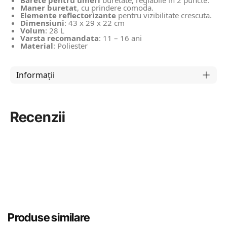
Barete pentru umeri
buretate, reglabile in 2 puncte.
Maner buretat
, cu prindere comoda.
Elemente reflectorizante
pentru vizibilitate crescuta.
Dimensiuni
: 43 x 29 x 22 cm
Volum
: 28 L
Varsta recomandata
: 11 – 16 ani
Material
: Poliester
Informații
Recenzii
Produse similare