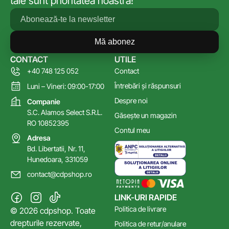
tale sunt prioritatea noastră!
Mă abonez
CONTACT
UTILE
+40 748 125 052
Contact
Întrebări și răspunsuri
Luni – Vineri: 09:00-17:00
Despre noi
Companie
S.C. Alamos Select S.R.L.
Găsește un magazin
RO 10852395
Contul meu
Adresa
Bd. Libertatii, Nr. 11,
Hunedoara, 331059
contact@cdpshop.ro
LINK-URI RAPIDE
Politica de livrare
© 2026 cdpshop. Toate
drepturile rezervate,
Politica de retur/anulare