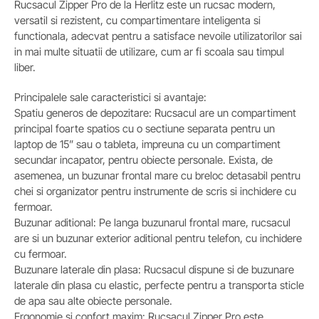
Rucsacul Zipper Pro de la Herlitz este un rucsac modern,
versatil si rezistent, cu compartimentare inteligenta si
functionala, adecvat pentru a satisface nevoile utilizatorilor sai
in mai multe situatii de utilizare, cum ar fi scoala sau timpul
liber.
Principalele sale caracteristici si avantaje:
Spatiu generos de depozitare: Rucsacul are un compartiment
principal foarte spatios cu o sectiune separata pentru un
laptop de 15” sau o tableta, impreuna cu un compartiment
secundar incapator, pentru obiecte personale. Exista, de
asemenea, un buzunar frontal mare cu breloc detasabil pentru
chei si organizator pentru instrumente de scris si inchidere cu
fermoar.
Buzunar aditional: Pe langa buzunarul frontal mare, rucsacul
are si un buzunar exterior aditional pentru telefon, cu inchidere
cu fermoar.
Buzunare laterale din plasa: Rucsacul dispune si de buzunare
laterale din plasa cu elastic, perfecte pentru a transporta sticle
de apa sau alte obiecte personale.
Ergonomie si confort maxim: Rucsacul Zipper Pro este