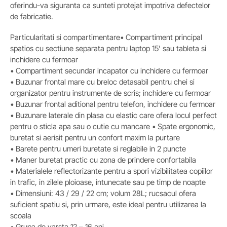
oferindu-va siguranta ca sunteti protejat impotriva defectelor
de fabricatie.
Particularitati si compartimentare• Compartiment principal
spatios cu sectiune separata pentru laptop 15’ sau tableta si
inchidere cu fermoar
• Compartiment secundar incapator cu inchidere cu fermoar
• Buzunar frontal mare cu breloc detasabil pentru chei si
organizator pentru instrumente de scris; inchidere cu fermoar
• Buzunar frontal aditional pentru telefon, inchidere cu fermoar
• Buzunare laterale din plasa cu elastic care ofera locul perfect
pentru o sticla apa sau o cutie cu mancare • Spate ergonomic,
buretat si aerisit pentru un confort maxim la purtare
• Barete pentru umeri buretate si reglabile in 2 puncte
• Maner buretat practic cu zona de prindere confortabila
• Materialele reflectorizante pentru a spori vizibilitatea copiilor
in trafic, in zilele ploioase, intunecate sau pe timp de noapte
• Dimensiuni: 43 / 29 / 22 cm; volum 28L; rucsacul ofera
suficient spatiu si, prin urmare, este ideal pentru utilizarea la
scoala
• Grupa de varsta 12 – 16 ani