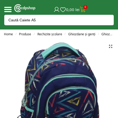
0
0,00
lei
Home
Produse
Rechizite școlare
Ghiozdane și genți
Ghiozdane clasele 3-4
/
/
/
/