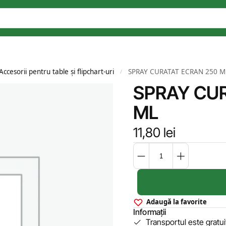
Accesorii pentru table și flipchart-uri
SPRAY CURATAT ECRAN 250 M
/
SPRAY CU
ML
11,80
lei
Adaugă la favorite
Informații
Transportul este gratu