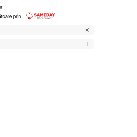
ur
rătoare prin