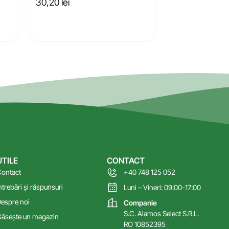
30,20
lei
UTILE
CONTACT
ontact
+40 748 125 052
ntrebări și răspunsuri
Luni – Vineri: 09:00-17:00
espre noi
Companie
S.C. Alamos Select S.R.L.
ăsește un magazin
RO 10852395