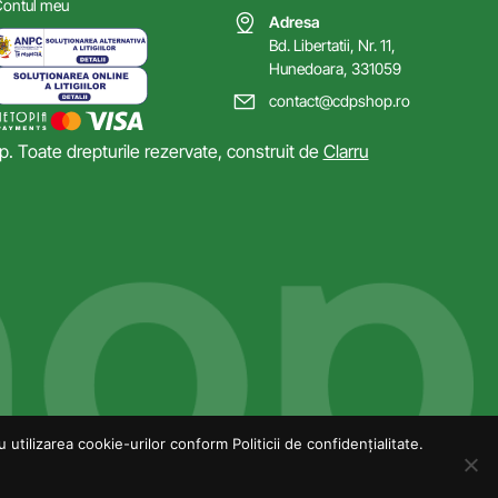
ontul meu
Adresa
Bd. Libertatii, Nr. 11,
Hunedoara, 331059
contact@cdpshop.ro
 Toate drepturile rezervate, construit de
Clarru
utilizarea cookie-urilor conform Politicii de confidențialitate.