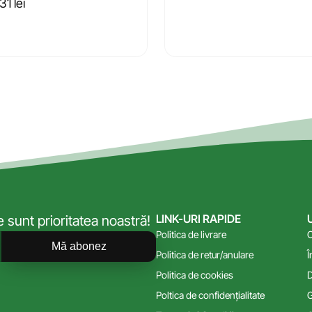
,31
lei
LINK-URI RAPIDE
sunt prioritatea noastră!
Politica de livrare
C
Mă abonez
Politica de retur/anulare
Î
Politica de cookies
D
Poltica de confidențialitate
G