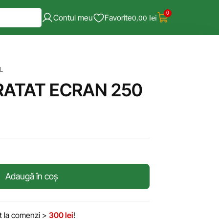
0
Contul meu
Favorite
0,00
lei
L
RATAT ECRAN 250
Adaugă în coș
it la comenzi >
300 lei
!