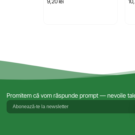
9,20
lei
10
Promitem că vom răspunde prompt — nevoile tale 