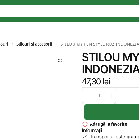
louri
Stilouri și accesorii
STILOU MY.PEN STYLE ROZ INDONEZI
/
/
STILOU MY
INDONEZI
47,30
lei
Adaugă la favorite
Informații
Transportul este gratu