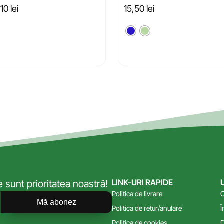
,10
lei
15,50
lei
LINK-URI RAPIDE
sunt prioritatea noastră!
Politica de livrare
C
Mă abonez
Politica de retur/anulare
Î
Politica de cookies
D