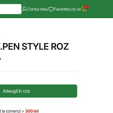
0
Contul meu
Favorite
0,00
lei
A
.PEN STYLE ROZ
A
Adaugă în coș
it la comenzi >
300 lei
!