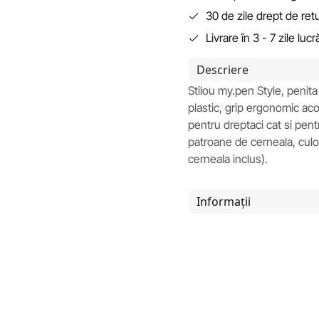
30 de zile drept de ret
Livrare în 3 - 7 zile luc
Descriere
Stilou my.pen Style, penita 
plastic, grip ergonomic acop
pentru dreptaci cat si pent
patroane de cerneala, culoa
cerneala inclus).
Informații