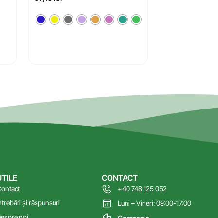
UTILE
CONTACT
ontact
+40 748 125 052
ntrebări și răspunsuri
Luni – Vineri: 09:00-17:00
espre noi
Companie