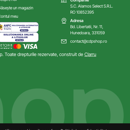
S.C. Alamos Select S.R.L.
ăsește un magazin
RO 10852395
ontul meu
Adresa
Bd. Libertatii, Nr. 11,
Hunedoara, 331059
contact@cdpshop.ro
 Toate drepturile rezervate, construit de
Clarru