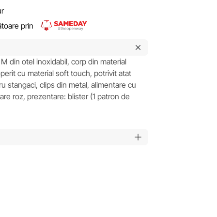
ur
rătoare prin
M din otel inoxidabil, corp din material
erit cu material soft touch, potrivit atat
ru stangaci, clips din metal, alimentare cu
re roz, prezentare: blister (1 patron de