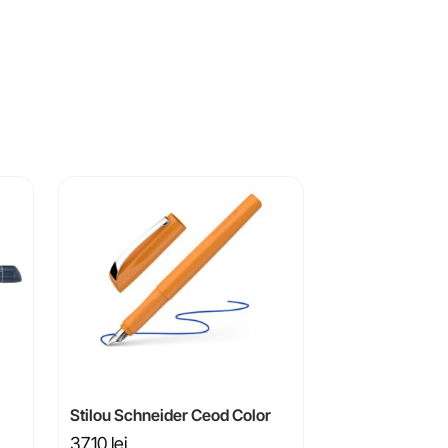
Stilou Schneider Ceod Color
37,10
lei